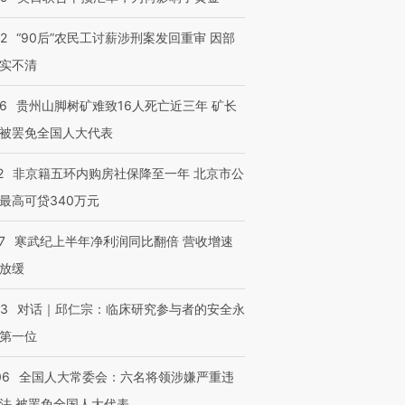
进第四届链博
【商旅对话】华住集团
32
“90后”农民工讨薪涉刑案发回重审 因部
技“链”接产
【特别呈现】寻找100种
CFO：不靠规模取胜，华
【特别呈
有意思的生活方式·第三对
住三大增长引擎是什么？
有意思的
实不清
36
贵州山脚树矿难致16人死亡近三年 矿长
被罢免全国人大代表
2
非京籍五环内购房社保降至一年 北京市公
最高可贷340万元
7
寒武纪上半年净利润同比翻倍 营收增速
放缓
53
对话｜邱仁宗：临床研究参与者的安全永
第一位
06
全国人大常委会：六名将领涉嫌严重违
法 被罢免全国人大代表