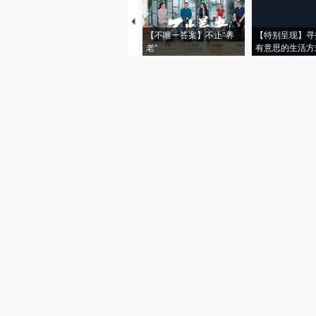
【不唯一答案】不止“养
【特别呈现】寻
老”
有意思的生活方