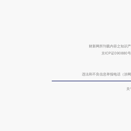
财新网所刊载内容之知识产
京ICP证090880号
违法和不良信息举报电话（涉网络暴力有
关