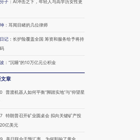
分子
：
AI冲击之下，年轻人与高学历女性更
坤
：
耳闻目睹的几位律师
日记
：
长护险覆盖全国 筹资和服务给予将持
码
波
：
“沉睡”的10万亿元公积金
新文章
00
普渡机器人如何平衡“脚踏实地”与“仰望星
？
跨国走私7万
视线｜被称为“蟑螂”的印
视线｜“入侵”还是“人道危
检体内含3种
度Z世代 用街头抗争将教
机”？难民潮撕裂西班牙
秘鲁纳斯
育部长拱下台
飞地休达
13人遇难
57
特朗普召开矿业圆桌会 拟向关键矿产投
20亿美元
09
美日联合干预汇率，为何影响了黄金