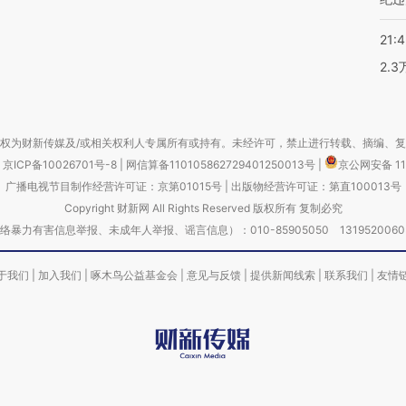
21:
2.
权为财新传媒及/或相关权利人专属所有或持有。未经许可，禁止进行转载、摘编、
京ICP备10026701号-8
|
网信算备110105862729401250013号
|
京公网安备 11
广播电视节目制作经营许可证：京第01015号
|
出版物经营许可证：第直100013号
Copyright 财新网 All Rights Reserved 版权所有 复制必究
害信息举报、未成年人举报、谣言信息）：010-85905050 13195200605 举报邮
于我们
|
加入我们
|
啄木鸟公益基金会
|
意见与反馈
|
提供新闻线索
|
联系我们
|
友情