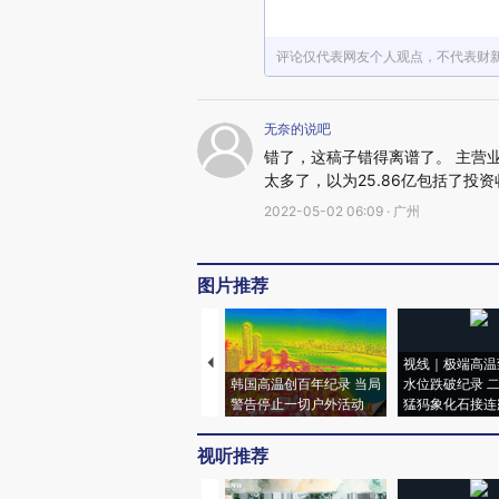
评论仅代表网友个人观点，不代表财
无奈的说吧
错了，这稿子错得离谱了。 主营业务
太多了，以为25.86亿包括了投
2022-05-02 06:09 · 广州
图片推荐
视线｜极端高温
韩国高温创百年纪录 当局
水位跌破纪录 
警告停止一切户外活动
猛犸象化石接连
视听推荐