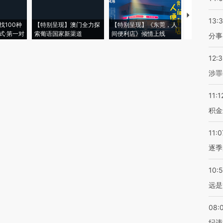
【推广】走
13:
找100种
【特别呈现】澳门全力探
【特别呈现】《东莞，人
会，让数智科
式·第一对
索葡语国家新渠道
间便利店》倾情上线
业
分事
12:
涉罪
11:1
积金
11:0
逐季
10:
远是
08:
纪违