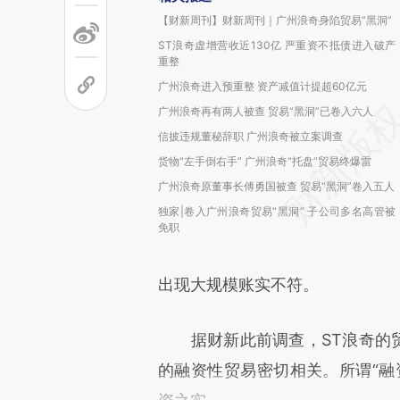
【财新周刊】财新周刊｜广州浪奇身陷贸易“黑洞”
ST浪奇虚增营收近130亿 严重资不抵债进入破产
重整
广州浪奇进入预重整 资产减值计提超60亿元
广州浪奇再有两人被查 贸易“黑洞”已卷入六人
信披违规董秘辞职 广州浪奇被立案调查
货物“左手倒右手” 广州浪奇“托盘”贸易终爆雷
广州浪奇原董事长傅勇国被查 贸易“黑洞”卷入五人
独家|卷入广州浪奇贸易“黑洞” 子公司多名高管被
免职
出现大规模账实不符。
据财新此前调查，ST浪奇的贸
的融资性贸易密切相关。所谓“融