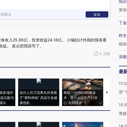
知识
受伤
新网观点
发布
丁金
村夫
收入25.86亿，投资收益24.18亿。 小编估计外国的报表看
续加
资收益。 差点把我误导了。
3
·
回复
吴晓
最
17:
空”
致多瑙河
加沙上百万流离失所者困
视线｜HYROX的吸金
马航飞行员
二战沉船与
于“塑料烤箱” 高温引发健
术：是什么让中产们甘
粒摇头丸 尿
露出
康危机
心“花钱找虐”？
毒品
15:
资超
14: