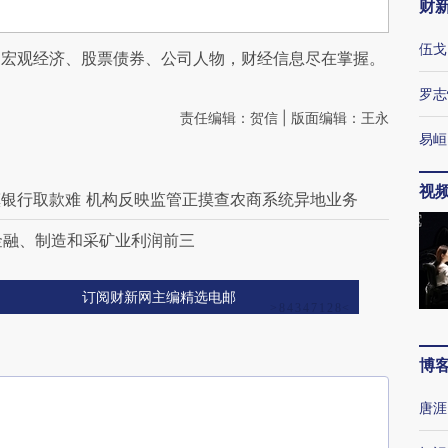
财
伍戈
阅宏观经济、股票债券、公司人物，财经信息尽在掌握。
罗志
责任编辑：贺信 | 版面编辑：王永
易峘
视
银行取款难 机构反映监管正摸查农商系统异地业务
 金融、制造和采矿业利润前三
订阅财新网主编精选电邮
博
唐涯