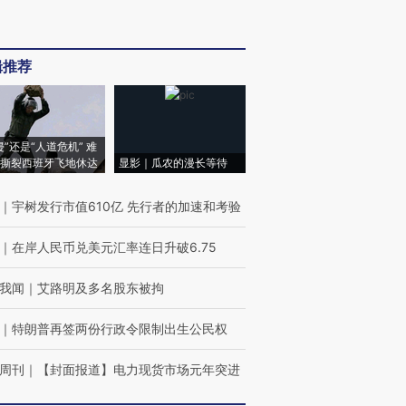
辑推荐
侵”还是“人道危机” 难
撕裂西班牙飞地休达
显影｜瓜农的漫长等待
｜
宇树发行市值610亿 先行者的加速和考验
｜
在岸人民币兑美元汇率连日升破6.75
我闻
｜
艾路明及多名股东被拘
｜
特朗普再签两份行政令限制出生公民权
周刊
｜
【封面报道】电力现货市场元年突进