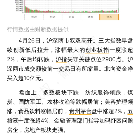
行情数据由财新数据提供
4月26日，沪深两市双双高开。三大指数早盘
续创新低后拉升，涨幅最大的
创业板指
一度涨超
2%，午后均转跌，
沪指
失守关键点位2900点。沪
深两市成交额较前一交易日有所缩量。北向资金净
买入超10亿元。
盘面上，多数板块下跌。纺织服饰领跌，煤
炭、国防军工、农林牧渔等跌幅居前；美容护理领
涨，食品饮料涨幅居前，
贵州茅台
盘中涨超2%，
五
粮液
一度涨超4%。金融管理部门指导加码纾困问题
房企，房地产板块走强。