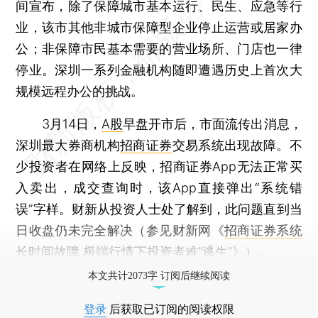
间宣布，除了保障城市基本运行、民生、应急等行
业，该市其他非城市保障型企业停止运营或居家办
公；非保障市民基本需要的营业场所、门店也一律
停业。深圳一系列金融机构随即遭遇历史上首次大
规模远程办公的挑战。
3月14日，
A股
早盘开市后，市面流传出消息，
深圳最大券商机构
招商证券
交易系统出现故障。不
少投资者在网络上反映，招商证券App无法正常买
入卖出，成交查询时，该App直接弹出“系统错
误”字样。财新从投资人士处了解到，此问题直到当
日收盘仍未完全解决（参见财新网《
招商证券系统
长时间故障 极端行情下投资者难“逃生”
》）。
本文共计2073字 订阅后继续阅读
登录
后获取已订阅的阅读权限