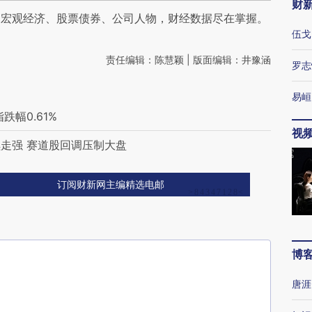
财
阅宏观经济、股票债券、公司人物，财经数据尽在掌握。
伍戈
责任编辑：陈慧颖 | 版面编辑：井豫涵
罗志
易峘
幅0.61%
视
走强 赛道股回调压制大盘
订阅财新网主编精选电邮
博
唐涯