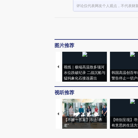
评论仅代表网友个人观点，不代表财
图片推荐
视线｜极端高温致多瑙河
水位跌破纪录 二战沉船与
韩国高温创百年
猛犸象化石接连露出
警告停止一切户
视听推荐
【不唯一答案】不止“养
【特别呈现】寻
老”
有意思的生活方