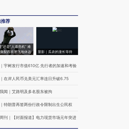
辑推荐
侵”还是“人道危机” 难
撕裂西班牙飞地休达
显影｜瓜农的漫长等待
｜
宇树发行市值610亿 先行者的加速和考验
｜
在岸人民币兑美元汇率连日升破6.75
我闻
｜
艾路明及多名股东被拘
｜
特朗普再签两份行政令限制出生公民权
周刊
｜
【封面报道】电力现货市场元年突进