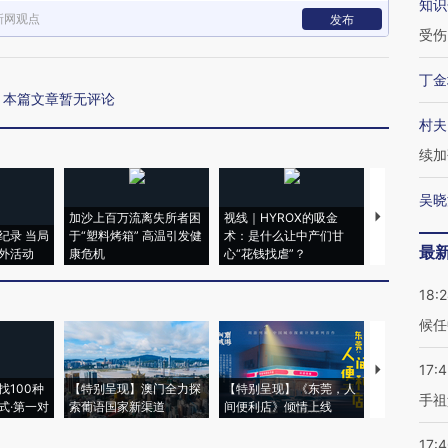
知识
新网观点
发布
受伤
丁金
本篇文章暂无评论
村夫
续加
吴晓
加沙上百万流离失所者困
视线｜HYROX的吸金
马航飞行员
纪录 当局
于“塑料烤箱” 高温引发健
术：是什么让中产们甘
粒摇头丸 尿
最
外活动
康危机
心“花钱找虐”？
毒品
18:
候任
17:
【推广】走
找100种
【特别呈现】澳门全力探
【特别呈现】《东莞，人
会，让数智科
手祖
式·第一对
索葡语国家新渠道
间便利店》倾情上线
业
17: