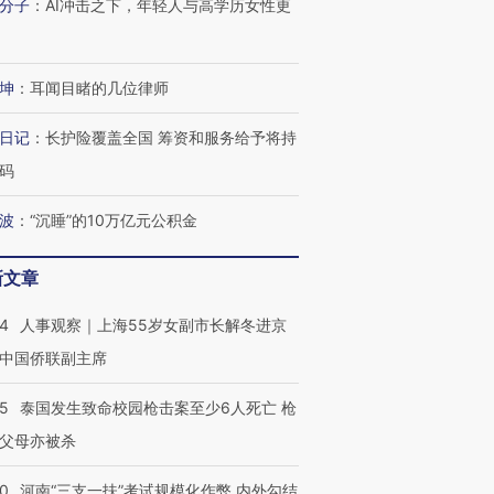
分子
：
AI冲击之下，年轻人与高学历女性更
坤
：
耳闻目睹的几位律师
日记
：
长护险覆盖全国 筹资和服务给予将持
码
波
：
“沉睡”的10万亿元公积金
跨国走私7万
视线｜被称为“蟑螂”的印
视线｜“入侵”还是“人道危
检体内含3种
度Z世代 用街头抗争将教
机”？难民潮撕裂西班牙
秘鲁纳斯
新文章
育部长拱下台
飞地休达
13人遇难
24
人事观察｜上海55岁女副市长解冬进京
中国侨联副主席
45
泰国发生致命校园枪击案至少6人死亡 枪
进第四届链博
【商旅对话】华住集团
技“链”接产
【特别呈现】寻找100种
CFO：不靠规模取胜，华
【特别呈
父母亦被杀
有意思的生活方式·第三对
住三大增长引擎是什么？
有意思的
40
河南“三支一扶”考试规模化作弊 内外勾结