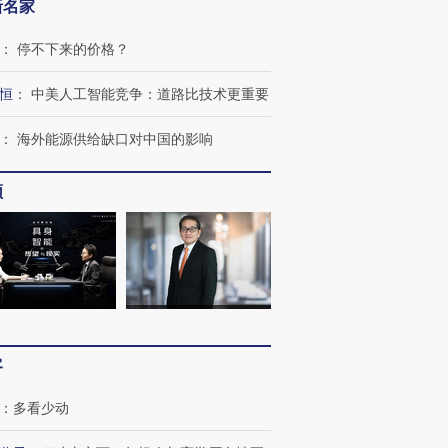
新名家
：
停不下来的价格？
恒
：
中美人工智能竞争：道路比技术更重要
：
海外能源供给缺口对中国的影响
频
客
：
多看少动