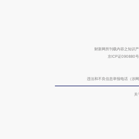
财新网所刊载内容之知识产
京ICP证090880号
违法和不良信息举报电话（涉网络暴力有
关