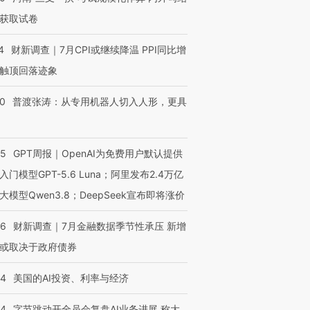
获取试卷
4
财新调查｜7月CPI或继续降温 PPI同比增
触顶回落迹象
00
普渡张涛：从专用机器人切入人形，更具
55
GPT周报｜OpenAI为免费用户默认提供
入门模型GPT-5.6 Luna；阿里发布2.4万亿
大模型Qwen3.8；DeepSeek宣布即将涨价
46
财新调查｜7月金融数据季节性承压 新增
或取决于政府债券
44
美国的AI投资、利率与经济
44
字节跳动开全员会复盘AI业务进展 称大