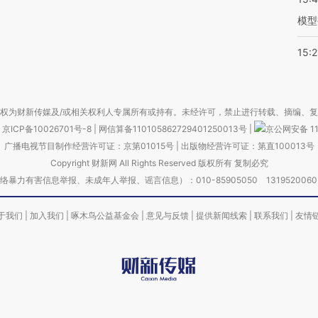
模型
15:2
权为财新传媒及/或相关权利人专属所有或持有。未经许可，禁止进行转载、摘编、
京ICP备10026701号-8
|
网信算备110105862729401250013号
|
京公网安备 11
广播电视节目制作经营许可证：京第01015号
|
出版物经营许可证：第直100013号
Copyright 财新网 All Rights Reserved 版权所有 复制必究
害信息举报、未成年人举报、谣言信息）：010-85905050 13195200605 举报邮
于我们
|
加入我们
|
啄木鸟公益基金会
|
意见与反馈
|
提供新闻线索
|
联系我们
|
友情