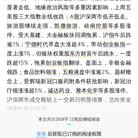
显著走低、地缘政治风险等多重因素影响，上周五
美股三大指数全线收跌；
A股
沪深两市低开低走。
旅游股继续走强，
凯撒旅游
、
岭南控股
等多股涨
停。受大基建、大金融板块回调拖累，
沪指
午后跌
逾1%；
宁德时代
早盘大涨超4%，带动
创业板指
一
度上涨1%，但板块权重股
东方财富
午后跳水，一度
跌超15%，拖累
创业板指
翻绿。盘面上，非银金融
领跌；食品饮料领涨，
五粮液
盘中涨逾2%。题材概
念上，受辉瑞新冠口服药附条件获批影响，新冠治
疗领涨涨超5%，
诚达药业
、
雅本化学
等多股涨停。
沪深两市成交额较上一交易日明显缩量，北向资金
净卖出超30亿元。
本文共计2058字 订阅后继续阅读
登录
后获取已订阅的阅读权限