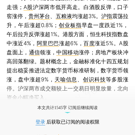
走强；
A股
沪深两市低开高走。白酒股反弹，口子
窖涨停，
贵州茅台
、
五粮液
均涨超3%。
沪指
震荡拉
升，午后涨超0.8%；
创业板指
早盘一度跌近1%，
午后拉升反弹涨超1%。港股方面，恒生科技指数盘
中涨近4%，
阿里巴巴
涨超6%，
百度
涨近5%。A股
盘面上，
通信
领涨，
中国移动
涨停；房地产板块冲
高回落翻绿。题材概念上，金融标准化十四五规划
提出稳妥推进法定数字货币标准研制，数字货币领
涨，盘中涨超9%，
天喻信息
、
创识科技
等多股涨
停。沪深两市成交额较上一交易日明显放量，北向
资金小幅净买入。
本文共计1545字 订阅后继续阅读
登录
后获取已订阅的阅读权限