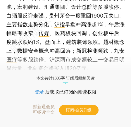
跑，
宏润建设
、
汇通集团
、
设计总院
等多股涨停。
白酒股反弹走强，
贵州茅台
一度重回1900元关口。
主要指数走势分化，
沪指
早盘冲高涨超1%，午后涨
幅略有收窄；
传媒
、医药板块回调，创业板午后一
度跳水跌约1%。盘面上，
建筑装饰
领涨。题材概念
上，数据安全概念冲高回落；新冠检测领跌，
九安
医疗
等多股跌停。沪深两市成交额较上一交易日明
显放量，北向资金净买入超20亿元。
本文共计1305字 订阅后继续阅读
登录
后获取已订阅的阅读权限
财新通会员
订阅/会员升级
可畅读全文