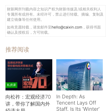
财新网所刊载内容之知识产权为财新传媒及/或相关权利人
专属所有或持有。未经许可，禁止进行转载、摘编、复制及
建立镜像等任何使用。
如有意愿转载，请发邮件至
hello@caixin.com
，获得书面
确认及授权后，方可转载。
推荐阅读
私房课
In Depth: As
向松祚：宏观经济70
Tencent Lays Off
讲，带你了解国内外
Staff, Is Its ‘Winter’
经济大局