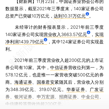
【财新网】
11月22日，中国证券业协会公布的
数据显示，截至2021年三季度末，140家证券公司
总资产已突破10万亿元，
达到10.31万亿元
。
未经审计的财务报表显示，2021年前三季度
140家证券公司实现
营业收入3663.57亿元
，
实现
净利润1439.79亿元
，其中124家证券公司实现盈
利。
2021年前三季度营业收入超200亿元的上市证
券公司有10家。其中，
中信证券
营收位列第一，为
578.12亿元，也是惟一一家营收突破500亿元的券
商。
海通证券
、
国泰君安
紧随其后，营业收入分别
为348.39亿元、319.07亿元。
华泰证券
、
广发证
券
、
银河证券
、
申万宏源
、
招商证券
、
中金公司
、
中信建投
等营收均超200亿元。