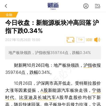
金融
今日收盘：新能源板块冲高回落 沪
指下跌0.34%
2021年10月26日 15:00
试听
T中
地产板块领跌，沪指收报3597.64点，跌幅0.34%
财新网10月26日电
：地产板块领跌，
沪指
收报
3597.64点，跌幅0.34%。
10月26日，沪深两市高开低走。受特斯拉股价
大涨等因素提振，
A股
新能源汽车板块走强，
宁德
时代
、
比亚迪
及
长城汽车
A股早盘股价均创下新
高，随后快速回落。电子板块午后接力拉涨，
立讯