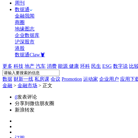
周刊
数据通
金融我闻
商圈
地缘图志
企业数据库
沪深股市
港股
数据通Claw🦞
更多
科技
地产
汽车
消费
能源
健康
环科
民生
ESG
数字说
比
数据
财新一线
私房课
会议
Promotion
运动家
企业用户
应用下
金融
>
金融市场
>
正文
0
发表评论
分享到微信朋友圈
新浪转发
订阅