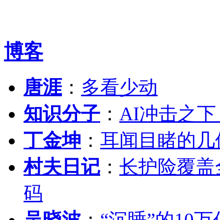
博客
唐涯
：
多看少动
知识分子
：
AI冲击之
丁金坤
：
耳闻目睹的几
村夫日记
：
长护险覆盖
码
吴晓波
：
“沉睡”的10