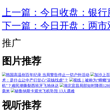
上一篇：今日收盘：银行股
下一篇：今日开盘：两市双
推广
图片推荐
韩国高温创百年纪录 当局警告停止一切户外活动
加沙上百
术：是什么让中产们甘心“花钱找虐”？
视线｜被称为“蟑螂”
机”？难民潮撕裂西班牙飞地休达
湖北宜昌局部短时降雨128毫
毫米
秘鲁纳斯卡观光飞机坠毁 13人遇难
视听推荐