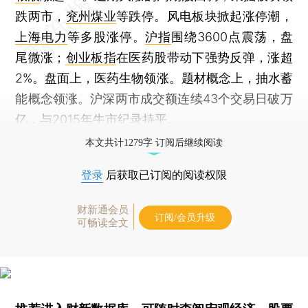
跌两市，
兖州煤业
等跌停。风电板块掀起涨停潮，
上海电力
等多股涨停。
沪指
围绕3600点震荡，盘
尾微涨；
创业板指
在医药股带动下强势反弹，涨超
2%。盘面上，医药生物领涨。题材概念上，抽水蓄
能概念领涨。沪深两市成交额连续43个交易日破万
亿，与2015年牛市纪录持平。
本文共计1279字 订阅后继续阅读
登录
后获取已订阅的阅读权限
财新通会员
订阅/会员升级
可畅读全文