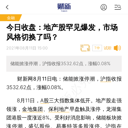
金融
今日收盘：地产股罕见爆发，市场
风格切换了吗？
2021年08月11日 15:00
试听
T中
储能掀涨停潮，沪指收报3532.62点，涨幅0.08%
财新网8月11日电
：储能掀涨停潮，
沪指
收报
3532.62点，涨幅0.08%。
8月11日，
A股
三大指数集体低开。地产股走强
领涨，
金地集团
、
保利地产
早盘触及涨停，龙湖集
团港股一度涨近8%。受利好消息影响，储能板块掀
涨停潮，
盛弘股份
、
易事特
等多股涨停。
沪指
在