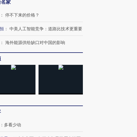
新名家
：
停不下来的价格？
恒
：
中美人工智能竞争：道路比技术更重要
：
海外能源供给缺口对中国的影响
频
客
：
多看少动