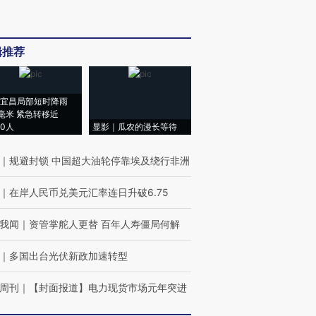
辑推荐
宜昌局部短时降雨
8毫米 紧急转移近
00人
显影｜瓜农的漫长等待
｜
规避封锁 中国超大油轮停靠埃及绕行非洲
｜
在岸人民币兑美元汇率连日升破6.75
我闻
｜
资管掌舵人更替 百年人寿僵局何解
｜
多国出台光伏新政加速转型
周刊
｜
【封面报道】电力现货市场元年突进