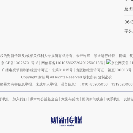
意图
06:
字头
权为财新传媒及/或相关权利人专属所有或持有。未经许可，禁止进行转载、摘编、
京ICP备10026701号-8
|
网信算备110105862729401250013号
|
京公网安备 11
广播电视节目制作经营许可证：京第01015号
|
出版物经营许可证：第直100013号
Copyright 财新网 All Rights Reserved 版权所有 复制必究
害信息举报、未成年人举报、谣言信息）：010-85905050 13195200605 举报邮
于我们
|
加入我们
|
啄木鸟公益基金会
|
意见与反馈
|
提供新闻线索
|
联系我们
|
友情