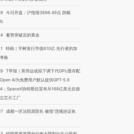
29
今日开盘：沪指报3896.49点 跌幅
0%
24
蓄势突破后的黄金
51
特稿｜宇树发行市值610亿 先行者的加
考验
29
T早报｜英伟达或拟下调下代GPU显存配
Open AI为免费用户默认提供GPT-5.6
NA；SpaceX协特斯拉宣布斥168亿美元在德
立芯片工厂
07
成都一区法院原院长 被指“违规挂证执
43
特朗普再签两份行政令限制出生公民权