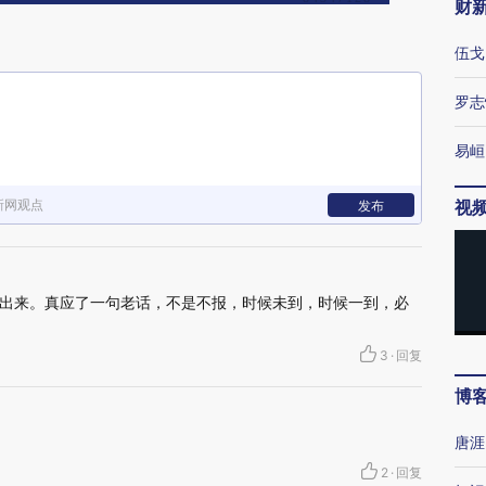
财
伍戈
罗志
易峘
新网观点
视
发布
出来。真应了一句老话，不是不报，时候未到，时候一到，必
3
·
回复
博
唐涯
2
·
回复