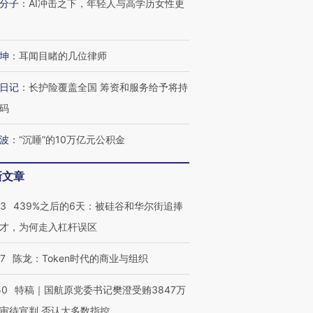
分子
：
AI冲击之下，年轻人与高学历女性更
坤
：
耳闻目睹的几位律师
日记
：
长护险覆盖全国 筹资和服务给予将持
码
波
：
“沉睡”的10万亿元公积金
OX的吸金
马航飞行员跨国走私7万
视线｜被称为“蟑螂”的印
新文章
让中产们甘
粒摇头丸 尿检体内含3种
度Z世代 用街头抗争将教
秘鲁纳斯
”？
毒品
育部长拱下台
13人遇难
53
439%之后的6天：被硅谷和华尔街追捧
才，为何走入杠杆误区
07
陈龙：Token时代的商业与组织
进第四届链博
【商旅对话】华住集团
技“链”接产
【特别呈现】寻找100种
CFO：不靠规模取胜，华
【特别呈
50
特稿｜国航原党委书记樊澄受贿3847万
有意思的生活方式·第三对
住三大增长引擎是什么？
有意思的
审待宣判 否认大多数指控