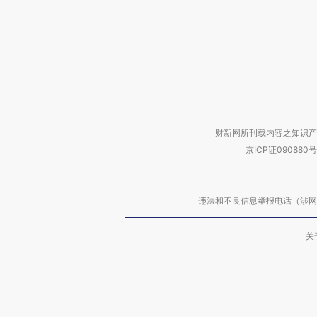
财新网所刊载内容之知识产
京ICP证090880号
违法和不良信息举报电话（涉网络暴力有
关