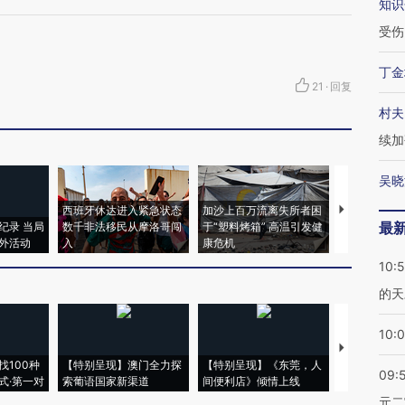
知识
受伤
丁金
21
·
回复
村夫
续加
吴晓
西班牙休达进入紧急状态
加沙上百万流离失所者困
视线｜HYR
最
纪录 当局
数千非法移民从摩洛哥闯
于“塑料烤箱” 高温引发健
术：是什么
外活动
入
康危机
心“花钱找虐
10:
的天
10:
【推广】走
找100种
【特别呈现】澳门全力探
【特别呈现】《东莞，人
会，让数智科
09:
式·第一对
索葡语国家新渠道
间便利店》倾情上线
业
元二