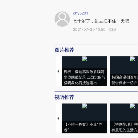
chy5201
七十岁了，进去扛不住一天吧
2021-07-30 10:50 · 贵阳
图片推荐
视线｜极端高温致多瑙河
水位跌破纪录 二战沉船与
韩国高温创百年
猛犸象化石接连露出
警告停止一切户
视听推荐
【不唯一答案】不止“养
【特别呈现】寻
老”
有意思的生活方