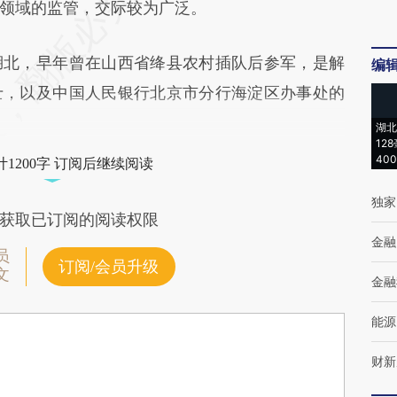
领域的监管，交际较为广泛。
北，早年曾在山西省绛县农村插队后参军，是解
编
士，以及中国人民银行北京市分行海淀区办事处的
湖北
12
40
1200字 订阅后继续阅读
独家
获取已订阅的阅读权限
金融
员
订阅/会员升级
文
金融
能源
财新