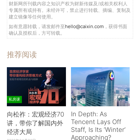
财新网所刊载内容之知识产权为财新传媒及/或相关权利人
专属所有或持有。未经许可，禁止进行转载、摘编、复制及
建立镜像等任何使用。
如有意愿转载，请发邮件至
hello@caixin.com
，获得书面
确认及授权后，方可转载。
推荐阅读
私房课
In Depth: As
向松祚：宏观经济70
Tencent Lays Off
讲，带你了解国内外
Staff, Is Its ‘Winter’
经济大局
Approaching?