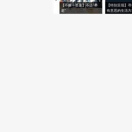
【不唯一答案】不止“养
【特别呈现】寻
老”
有意思的生活方