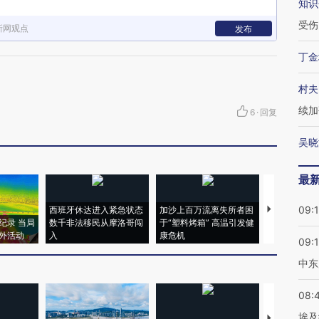
知识
受伤
新网观点
发布
丁金
村夫
续加
6
·
回复
吴晓
最
09:
西班牙休达进入紧急状态
加沙上百万流离失所者困
马航飞行员
纪录 当局
数千非法移民从摩洛哥闯
于“塑料烤箱” 高温引发健
粒摇头丸 尿
外活动
入
康危机
毒品
09:
中东
08:
埃及
【推广】走