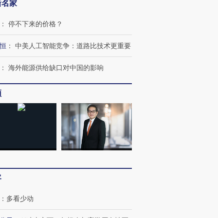
新名家
：
停不下来的价格？
恒
：
中美人工智能竞争：道路比技术更重要
：
海外能源供给缺口对中国的影响
频
客
：
多看少动