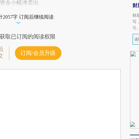
资金小幅净卖出。
财
财
2057字 订阅后继续阅读
写
引
获取已订阅的阅读权限
员
订阅/会员升级
文