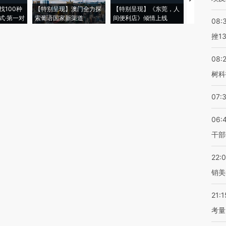
找100种
【特别呈现】澳门全力探
【特别呈现】《东莞，人
会，让数智科
式·第一对
索葡语国家新渠道
间便利店》倾情上线
业
08:
挫1
08:
树科
07:
06:
干部
22:
销美
21:1
考量