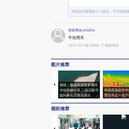
评论仅代表网友个人观点，不代表财
财新网友a4QSlw
牛短熊长
2021-07-08 09:40 · 广西梧州市
图片推荐
视线｜极端高温致多瑙河
水位跌破纪录 二战沉船与
韩国高温创百年
猛犸象化石接连露出
警告停止一切户
视听推荐