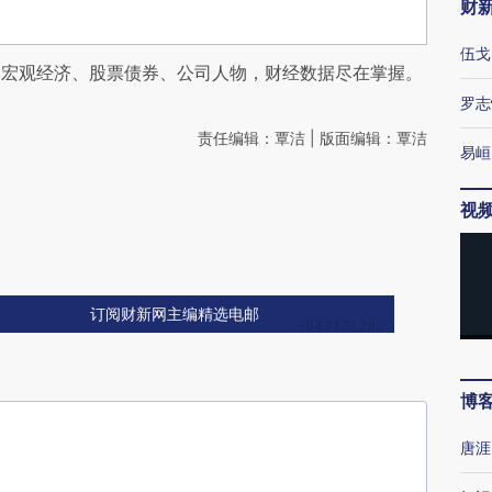
财
伍戈
阅宏观经济、股票债券、公司人物，财经数据尽在掌握。
罗志
责任编辑：覃洁 | 版面编辑：覃洁
易峘
视
订阅财新网主编精选电邮
博
唐涯