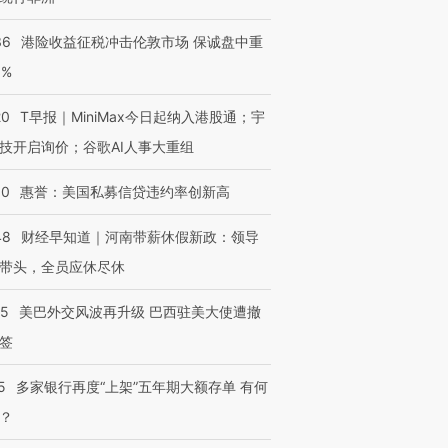
技“链”接产
【特别呈现】寻找100种
CFO：不靠规模取胜，华
【特别呈
有意思的生活方式·第三对
住三大增长引擎是什么？
有意思的
36
港险收益征税冲击伦敦市场 保诚盘中重
3%
20
T早报｜MiniMax今日起纳入港股通；宇
技开启询价；谷歌AI人事大重组
30
惠誉：美国私募信贷违约率创新高
48
财经早知道｜河南带薪休假新政：领导
带头，全员应休尽休
05
美巴外交风波再升级 巴西驻美大使遭撤
签
5
多家银行再度“上架”五年期大额存单 有何
？