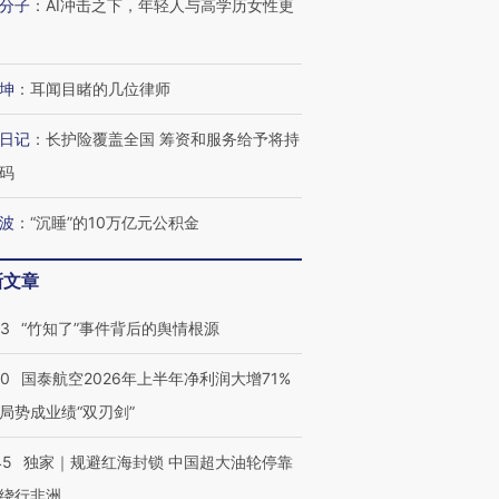
分子
：
AI冲击之下，年轻人与高学历女性更
坤
：
耳闻目睹的几位律师
日记
：
长护险覆盖全国 筹资和服务给予将持
码
波
：
“沉睡”的10万亿元公积金
新文章
13
“竹知了”事件背后的舆情根源
跨国走私7万
视线｜HY
检体内含3种
泽连斯基密集出访美英 索
秘鲁纳斯卡观光飞机坠毁
术：是什
要防空导弹“救急”
13人遇难
心“花钱找
10
国泰航空2026年上半年净利润大增71%
局势成业绩“双刃剑”
45
独家｜规避红海封锁 中国超大油轮停靠
绕行非洲
进第四届链博
【商旅对话】华住集团