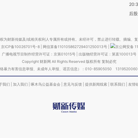
20:
后股
权为财新传媒及/或相关权利人专属所有或持有。未经许可，禁止进行转载、摘编、
京ICP备10026701号-8
|
网信算备110105862729401250013号
|
京公网安备 11
广播电视节目制作经营许可证：京第01015号
|
出版物经营许可证：第直100013号
Copyright 财新网 All Rights Reserved 版权所有 复制必究
害信息举报、未成年人举报、谣言信息）：010-85905050 13195200605 举报邮
于我们
|
加入我们
|
啄木鸟公益基金会
|
意见与反馈
|
提供新闻线索
|
联系我们
|
友情