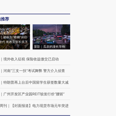
辑推荐
｜被称为“蟑螂”的印
世代 将教育部长拱下
显影｜瓜农的漫长等待
｜
境外收入征税 保险收益缴交已启动
｜
河南“三支一扶”考试舞弊 警方介入侦查
｜
特朗普再上台后中国留学生获签数量大减
｜
广州开发区产业园REIT较发行价“腰斩”
周刊
｜
【封面报道】电力现货市场元年突进