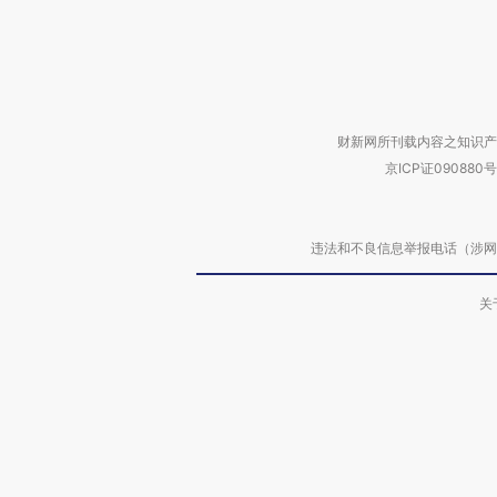
财新网所刊载内容之知识产
京ICP证090880号
违法和不良信息举报电话（涉网络暴力有
关