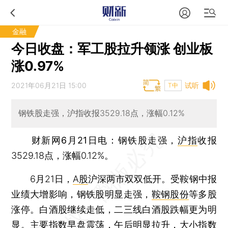
金融
今日收盘：军工股拉升领涨 创业板
涨0.97%
2021年06月21日 15:00
试听
T中
钢铁股走强，沪指收报3529.18点，涨幅0.12%
财新网6月21日电
：钢铁股走强，
沪指
收报
3529.18点，涨幅0.12%。
6月21日，
A股
沪深两市双双低开。受鞍钢中报
业绩大增影响，钢铁股明显走强，
鞍钢股份
等多股
涨停。白酒股继续走低，二三线白酒股跌幅更为明
显。主要指数早盘震荡，午后明显拉升，大小指数