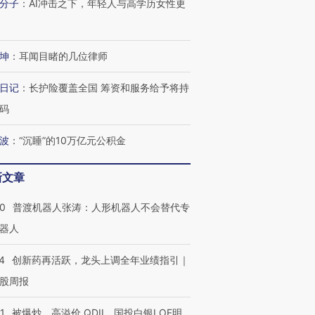
分子
：
AI冲击之下，年轻人与高学历女性更
有意思的生活方式·第三对
住三大增长引擎是什么？
有意思的
坤
：
耳闻目睹的几位律师
日记
：
长护险覆盖全国 筹资和服务给予将持
码
波
：
“沉睡”的10万亿元公积金
新文章
00
普渡机器人张涛：人形机器人不会替代专
器人
4
创新药再活跃，龙头上调全年业绩指引｜
股周报
1
被爆炒、高溢价 QDII、国投白银LOF明