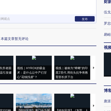
财
伍戈
新网观点
发布
罗志
易峘
本篇文章暂无评论
视
失所者困
视线｜HYROX的吸金
视线｜被称为“蟑螂”的印
视线｜“入侵
高温引发健
术：是什么让中产们甘
度Z世代 用街头抗争将教
机”？难民潮
心“花钱找虐”？
育部长拱下台
飞地休达
博
唐涯
【推广】走
找100种
【特别呈现】澳门全力探
【特别呈现】《东莞，人
会，让数智科