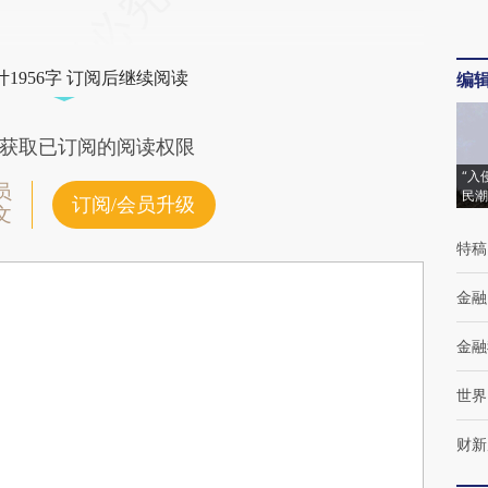
1956字 订阅后继续阅读
编
获取已订阅的阅读权限
“入
员
民潮
订阅/会员升级
文
特稿
金融
金融
世界
财新