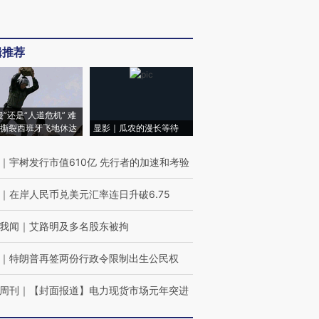
辑推荐
侵”还是“人道危机” 难
撕裂西班牙飞地休达
显影｜瓜农的漫长等待
｜
宇树发行市值610亿 先行者的加速和考验
｜
在岸人民币兑美元汇率连日升破6.75
我闻
｜
艾路明及多名股东被拘
｜
特朗普再签两份行政令限制出生公民权
周刊
｜
【封面报道】电力现货市场元年突进