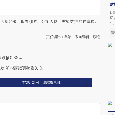
财
财
写
阅宏观经济、股票债券、公司人物，财经数据尽在掌握。
引
责任编辑：覃洁 | 版面编辑：陈曦
幅0.35%
 沪指继续调整跌0.1%
订阅财新网主编精选电邮