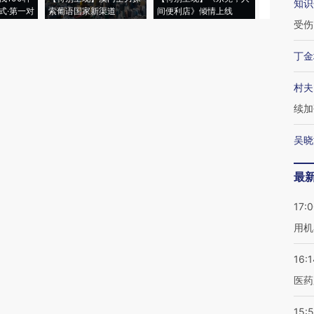
知识
式·第一对
索葡语国家新渠道
间便利店》倾情上线
业
受伤
丁金
村夫
续加
吴晓
最
17:
用机
16:1
医药
15:5