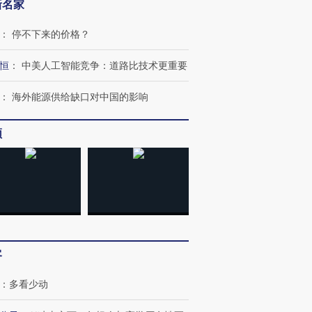
新名家
：
停不下来的价格？
恒
：
中美人工智能竞争：道路比技术更重要
：
海外能源供给缺口对中国的影响
频
”还是“人道危
湖北宜昌局部短时降雨
哈尔滨遭遇短时极端强降
撕裂西班牙
128毫米 紧急转移近
雨 3小时累计雨量超80毫
秘鲁纳斯
4000人
米
13人遇难
客
：
多看少动
进第四届链博
【商旅对话】华住集团
技“链”接产
【特别呈现】寻找100种
CFO：不靠规模取胜，华
【特别呈