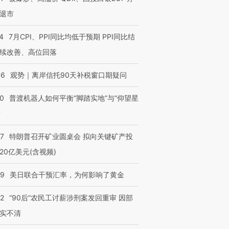
退市
4
7月CPI、PPI同比均低于预期 PPI同比结
续改善、高位回落
46
观势｜离岸信托90天补税窗口期疑问
00
普渡机器人如何平衡“脚踏实地”与“仰望星
？
57
特朗普召开矿业圆桌会 拟向关键矿产投
20亿美元(含视频)
09
美日联合干预汇率，为何影响了黄金
32
“90后”农民工讨薪涉刑案发回重审 因部
实不清