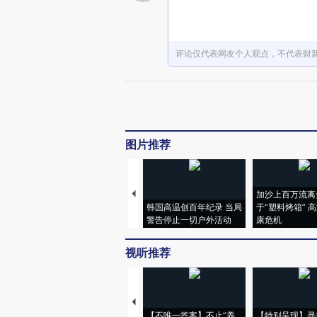
评论仅代表网友个人观点，不代表财
图片推荐
加沙上百万流离
韩国高温创百年纪录 当局
于“塑料烤箱” 
警告停止一切户外活动
康危机
视听推荐
【不唯一答案】不止“养
【特别呈现】寻