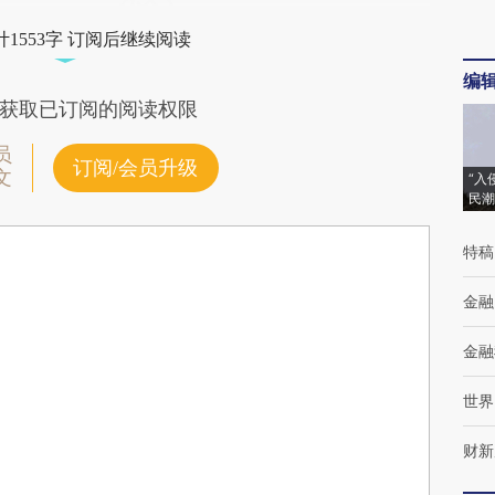
1553字 订阅后继续阅读
编
获取已订阅的阅读权限
员
订阅/会员升级
文
“入
民潮
特稿
金融
金融
世界
财新