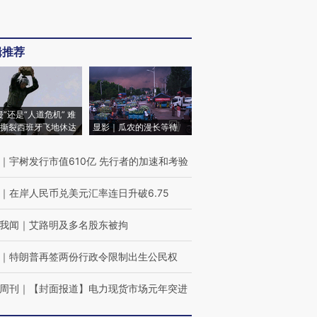
辑推荐
侵”还是“人道危机” 难
撕裂西班牙飞地休达
显影｜瓜农的漫长等待
｜
宇树发行市值610亿 先行者的加速和考验
｜
在岸人民币兑美元汇率连日升破6.75
我闻
｜
艾路明及多名股东被拘
｜
特朗普再签两份行政令限制出生公民权
周刊
｜
【封面报道】电力现货市场元年突进