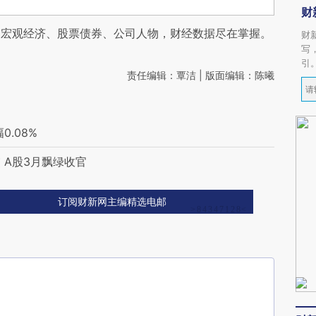
财
阅宏观经济、股票债券、公司人物，财经数据尽在掌握。
财
写
引
责任编辑：覃洁 | 版面编辑：陈曦
.08%
 A股3月飘绿收官
订阅财新网主编精选电邮