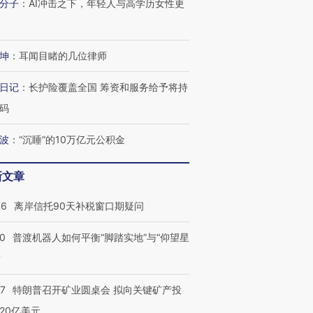
分子
：
AI冲击之下，年轻人与高学历女性更
坤
：
耳闻目睹的几位律师
日记
：
长护险覆盖全国 筹资和服务给予将持
码
波
：
“沉睡”的10万亿元公积金
新文章
46
离岸信托90天补税窗口期疑问
00
普渡机器人如何平衡“脚踏实地”与“仰望星
？
57
特朗普召开矿业圆桌会 拟向关键矿产投
20亿美元