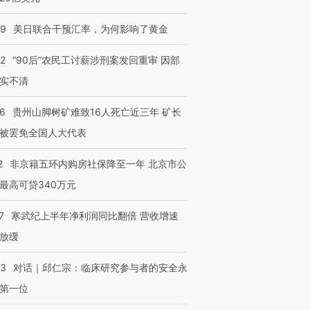
09
美日联合干预汇率，为何影响了黄金
32
“90后”农民工讨薪涉刑案发回重审 因部
实不清
36
贵州山脚树矿难致16人死亡近三年 矿长
被罢免全国人大代表
2
非京籍五环内购房社保降至一年 北京市公
最高可贷340万元
7
寒武纪上半年净利润同比翻倍 营收增速
放缓
53
对话｜邱仁宗：临床研究参与者的安全永
第一位