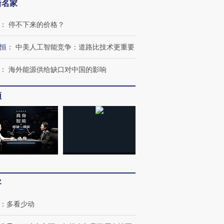
新名家
：
停不下来的价格？
恒
：
中美人工智能竞争：道路比技术更重要
：
海外能源供给缺口对中国的影响
频
跨国走私7万
视线｜被称为“蟑螂”的印
视线｜“入侵”还是“人道危
检体内含3种
度Z世代 用街头抗争将教
机”？难民潮撕裂西班牙
秘鲁纳斯
育部长拱下台
飞地休达
13人遇难
客
进第四届链博
【商旅对话】华住集团
：
多看少动
技“链”接产
【特别呈现】寻找100种
CFO：不靠规模取胜，华
【特别呈
有意思的生活方式·第三对
住三大增长引擎是什么？
有意思的