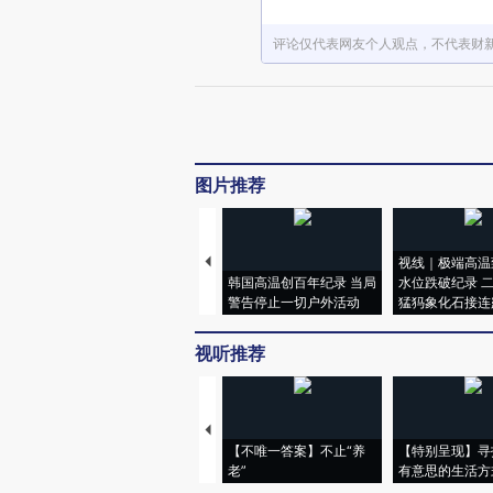
评论仅代表网友个人观点，不代表财
图片推荐
视线｜极端高温
韩国高温创百年纪录 当局
水位跌破纪录 
警告停止一切户外活动
猛犸象化石接连
视听推荐
【不唯一答案】不止“养
【特别呈现】寻
老”
有意思的生活方