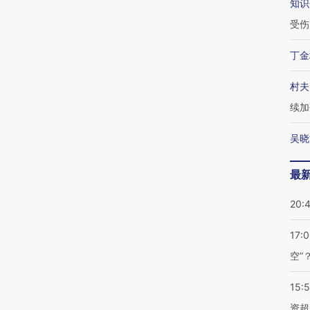
知识
受伤
丁金
村夫
续加
吴晓
最
20:
17:
空”
15:
资超