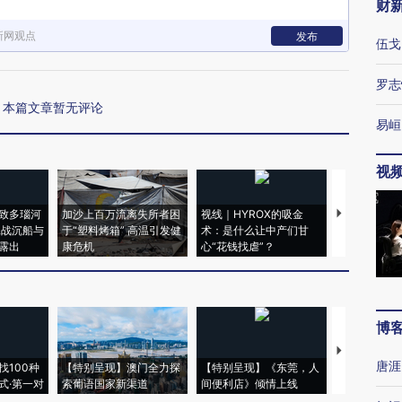
财
新网观点
发布
伍戈
罗志
本篇文章暂无评论
易峘
视
致多瑙河
加沙上百万流离失所者困
视线｜HYROX的吸金
马航飞行员
二战沉船与
于“塑料烤箱” 高温引发健
术：是什么让中产们甘
粒摇头丸 尿
露出
康危机
心“花钱找虐”？
毒品
博
【推广】走
唐涯
找100种
【特别呈现】澳门全力探
【特别呈现】《东莞，人
会，让数智科
式·第一对
索葡语国家新渠道
间便利店》倾情上线
业