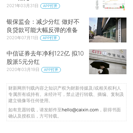
2021年03月31日
APP打开
银保监会：减少分红 做好不
良贷款可能大幅反弹的准备
2020年07月11日
APP打开
中信证券去年净利122亿 拟10
股派5元分红
2020年03月19日
APP打开
财新网所刊载内容之知识产权为财新传媒及/或相关权利人
专属所有或持有。未经许可，禁止进行转载、摘编、复制及
建立镜像等任何使用。
如有意愿转载，请发邮件至
hello@caixin.com
，获得书面
确认及授权后，方可转载。