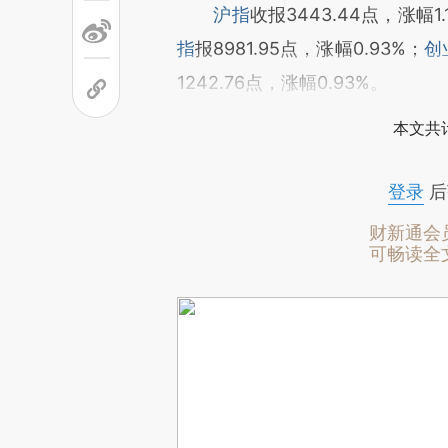
沪指
收报3443.44点，涨幅1.
指
报8981.95点，涨幅0.93%；
创
1242.76点，涨幅0.93%。
本文共计
登录
后
财新通会
可畅读全