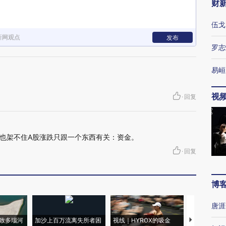
财
伍戈
新网观点
发布
罗志
易峘
视
·
回复
也架不住A股涨跌只跟一个东西有关：资金。
·
回复
博
唐涯
致多瑙河
加沙上百万流离失所者困
视线｜HYROX的吸金
马航飞行员