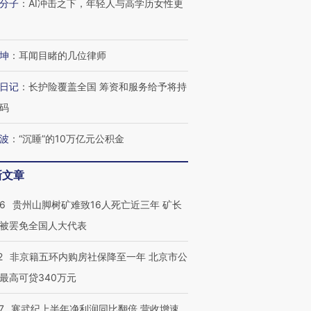
分子
：
AI冲击之下，年轻人与高学历女性更
检体内含3种
度Z世代 用街头抗争将教
机”？难民潮撕裂西班牙
秘鲁纳斯
育部长拱下台
飞地休达
13人遇难
坤
：
耳闻目睹的几位律师
日记
：
长护险覆盖全国 筹资和服务给予将持
进第四届链博
【商旅对话】华住集团
码
技“链”接产
【特别呈现】寻找100种
CFO：不靠规模取胜，华
【特别呈
有意思的生活方式·第三对
住三大增长引擎是什么？
有意思的
波
：
“沉睡”的10万亿元公积金
新文章
36
贵州山脚树矿难致16人死亡近三年 矿长
被罢免全国人大代表
2
非京籍五环内购房社保降至一年 北京市公
最高可贷340万元
7
寒武纪上半年净利润同比翻倍 营收增速