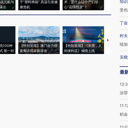
知识
二战沉船与
于“塑料烤箱” 高温引发健
术：是什么让中产们甘
粒摇头丸 尿
露出
康危机
心“花钱找虐”？
毒品
受伤
丁金
村夫
【推广】走
续加
找100种
【特别呈现】澳门全力探
【特别呈现】《东莞，人
会，让数智科
式·第一对
索葡语国家新渠道
间便利店》倾情上线
业
吴晓
最
12:
涉罪
11:1
积金
11:0