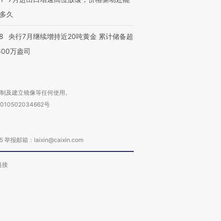
多久
8
央行7月继续增持近20吨黄金 累计储备超
600万盎司
复制及建立镜像等任何使用。
010502034662号
箱：laixin@caixin.com
链接