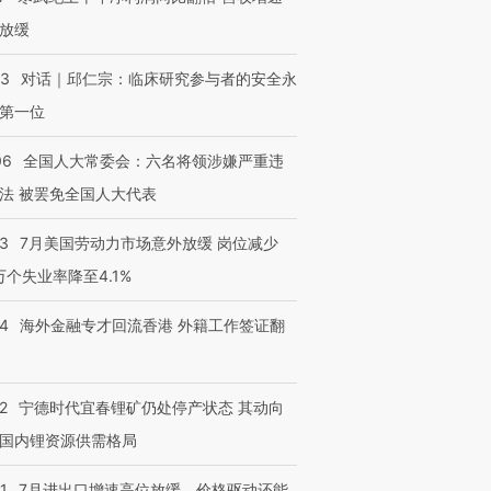
放缓
53
对话｜邱仁宗：临床研究参与者的安全永
第一位
06
全国人大常委会：六名将领涉嫌严重违
法 被罢免全国人大代表
43
7月美国劳动力市场意外放缓 岗位减少
3万个失业率降至4.1%
14
海外金融专才回流香港 外籍工作签证翻
2
宁德时代宜春锂矿仍处停产状态 其动向
国内锂资源供需格局
1
7月进出口增速高位放缓，价格驱动还能