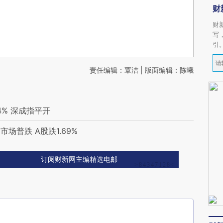
财
财
写
引
责任编辑：覃洁 | 版面编辑：陈曦
4% 深成指平开
普跌 A股跌1.69%
订阅财新网主编精选电邮