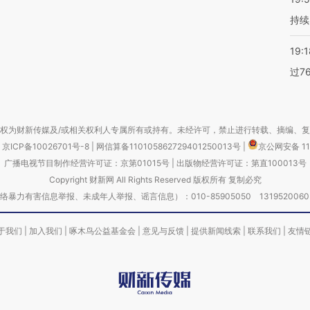
持续
19:1
过7
权为财新传媒及/或相关权利人专属所有或持有。未经许可，禁止进行转载、摘编、
京ICP备10026701号-8
|
网信算备110105862729401250013号
|
京公网安备 11
广播电视节目制作经营许可证：京第01015号
|
出版物经营许可证：第直100013号
Copyright 财新网 All Rights Reserved 版权所有 复制必究
害信息举报、未成年人举报、谣言信息）：010-85905050 13195200605 举报邮
于我们
|
加入我们
|
啄木鸟公益基金会
|
意见与反馈
|
提供新闻线索
|
联系我们
|
友情