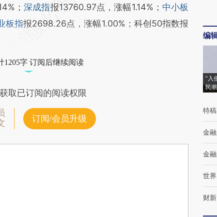
14%；
深成指
报13760.97点，涨幅1.14%；
中小板
业板指
报2698.26点，涨幅1.00%；科创50指数报
编
1205字 订阅后继续阅读
“入
民潮
获取已订阅的阅读权限
特稿
员
订阅/会员升级
文
金融
金融
世界
财新