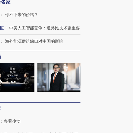
新名家
：
停不下来的价格？
恒
：
中美人工智能竞争：道路比技术更重要
：
海外能源供给缺口对中国的影响
频
客
：
多看少动
跨国走私7万
视线｜被称为“蟑螂”的印
视线｜“入侵”还是“人道危