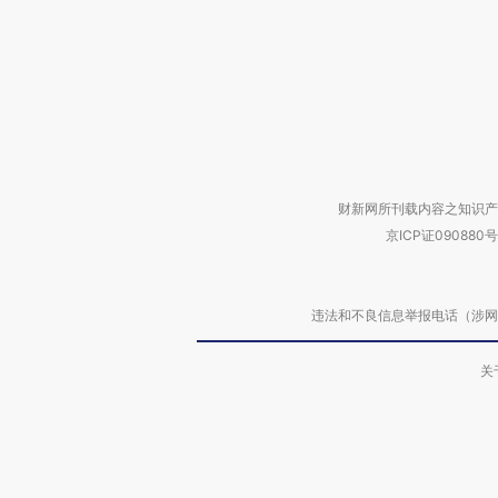
财新网所刊载内容之知识产
京ICP证090880号
违法和不良信息举报电话（涉网络暴力有
关