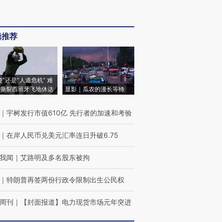
辑推荐
侵”还是“人道危机” 难
撕裂西班牙飞地休达
显影｜瓜农的漫长等待
｜
宇树发行市值610亿 先行者的加速和考验
｜
在岸人民币兑美元汇率连日升破6.75
我闻
｜
艾路明及多名股东被拘
｜
特朗普再签两份行政令限制出生公民权
周刊
｜
【封面报道】电力现货市场元年突进