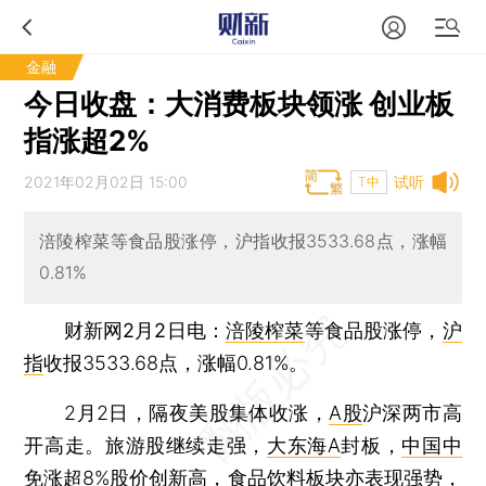
金融
今日收盘：大消费板块领涨 创业板
指涨超2%
2021年02月02日 15:00
试听
T中
涪陵榨菜等食品股涨停，沪指收报3533.68点，涨幅
0.81%
财新网2月2日电
：
涪陵榨菜
等食品股涨停，
沪
指
收报3533.68点，涨幅0.81%。
2月2日，隔夜美股集体收涨，
A股
沪深两市高
开高走。旅游股继续走强，
大东海A
封板，
中国中
免
涨超8%股价创新高，食品饮料板块亦表现强势，