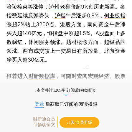
涪陵榨菜等涨停，
泸州老窖
涨超9%创历史新高。各
指数延续反弹势头，
沪指
午后涨超0.8%，
创业板指
涨超2%站上3200点。港股方面，南向资金午后净
买入超140亿元，恒指盘中涨超1.5%。A股盘面上多
数飘红，休闲服务领涨。题材概念方面，超级品牌
领涨。两市成交较上一交易日有所放量，北向资金
净买入超30亿元。
推荐进入
财新数据库
，可随时查阅宏观经济、股票
债券、公司人物，财经数据尽在掌握。
本文共计1269字 订阅后继续阅读
登录
后获取已订阅的阅读权限
财新通会员
订阅/会员升级
可畅读全文