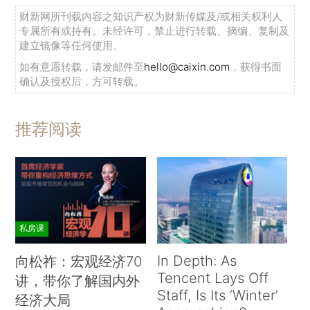
财新网所刊载内容之知识产权为财新传媒及/或相关权利人
专属所有或持有。未经许可，禁止进行转载、摘编、复制及
建立镜像等任何使用。
如有意愿转载，请发邮件至
hello@caixin.com
，获得书面
确认及授权后，方可转载。
推荐阅读
私房课
In Depth: As
向松祚：宏观经济70
Tencent Lays Off
讲，带你了解国内外
Staff, Is Its ‘Winter’
经济大局