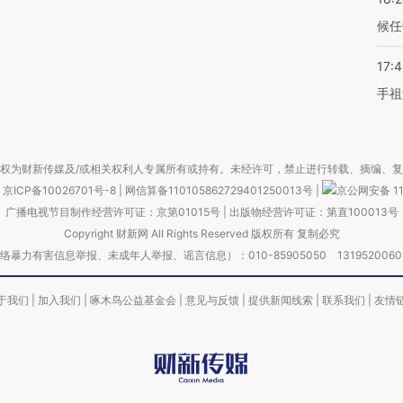
候任
17:
手祖
权为财新传媒及/或相关权利人专属所有或持有。未经许可，禁止进行转载、摘编、
京ICP备10026701号-8
|
网信算备110105862729401250013号
|
京公网安备 11
广播电视节目制作经营许可证：京第01015号
|
出版物经营许可证：第直100013号
Copyright 财新网 All Rights Reserved 版权所有 复制必究
害信息举报、未成年人举报、谣言信息）：010-85905050 13195200605 举报邮
于我们
|
加入我们
|
啄木鸟公益基金会
|
意见与反馈
|
提供新闻线索
|
联系我们
|
友情