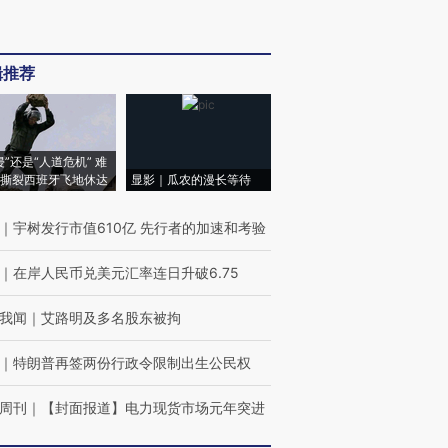
辑推荐
侵”还是“人道危机” 难
撕裂西班牙飞地休达
显影｜瓜农的漫长等待
｜
宇树发行市值610亿 先行者的加速和考验
｜
在岸人民币兑美元汇率连日升破6.75
我闻
｜
艾路明及多名股东被拘
｜
特朗普再签两份行政令限制出生公民权
周刊
｜
【封面报道】电力现货市场元年突进