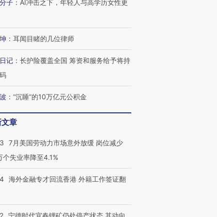
分子
：
AI冲击之下，年轻人与高学历女性更
有意思的生活方式·第三对
住三大增长引擎是什么？
有意思的
坤
：
耳闻目睹的几位律师
日记
：
长护险覆盖全国 筹资和服务给予将持
码
波
：
“沉睡”的10万亿元公积金
新文章
43
7月美国劳动力市场意外放缓 岗位减少
3万个失业率降至4.1%
14
海外金融专才回流香港 外籍工作签证翻
2
宁德时代宜春锂矿仍处停产状态 其动向