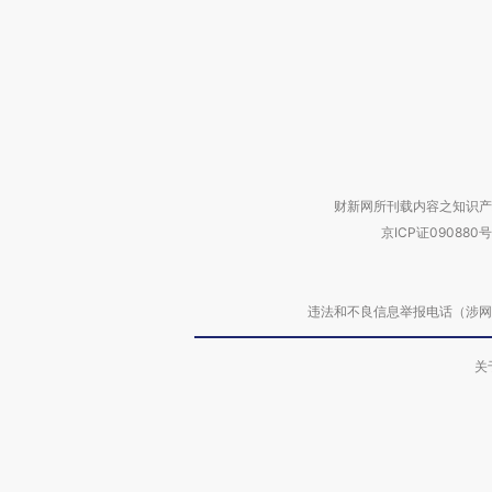
财新网所刊载内容之知识产
京ICP证090880号
违法和不良信息举报电话（涉网络暴力有
关