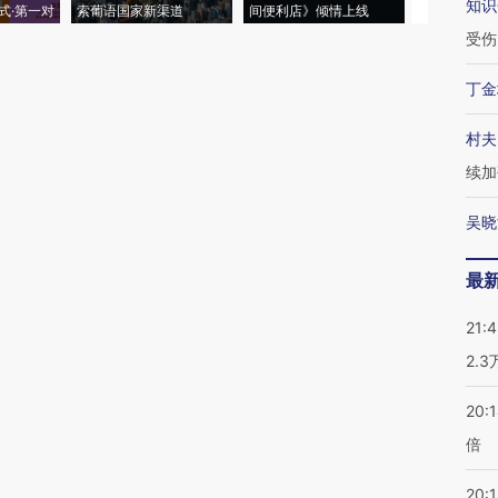
知识
式·第一对
索葡语国家新渠道
间便利店》倾情上线
业
受伤
丁金
村夫
续加
吴晓
最
21:
2.
20:
倍
20:1