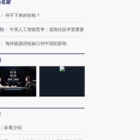
新名家
：
停不下来的价格？
恒
：
中美人工智能竞争：道路比技术更重要
：
海外能源供给缺口对中国的影响
频
跨国走私7万
视线｜被称为“蟑螂”的印
视线｜“入侵”还是“人道危
检体内含3种
度Z世代 用街头抗争将教
机”？难民潮撕裂西班牙
秘鲁纳斯
育部长拱下台
飞地休达
13人遇难
客
：
多看少动
进第四届链博
【商旅对话】华住集团
技“链”接产
【特别呈现】寻找100种
CFO：不靠规模取胜，华
【特别呈