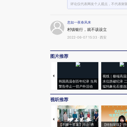
评论仅代表网友个人观点，不代表财
忽如一夜春风来
村镇银行，就不该设立
2022-06-07 15:33 · 西安
图片推荐
视线｜极端高温
韩国高温创百年纪录 当局
水位跌破纪录 
警告停止一切户外活动
猛犸象化石接连
视听推荐
【不唯一答案】不止“养
【特别呈现】寻