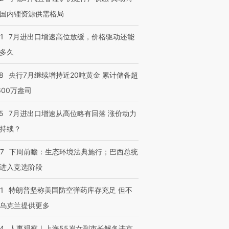
国内锂资源供需格局
1
7月进出口增速高位放缓，价格驱动还能
多久
8
央行7月继续增持近20吨黄金 累计储备超
600万盎司
5
7月进出口增速从高位略有回落 涨价动力
持续？
07
下周前瞻：生态环境法典施行；巴西总统
进入竞选阶段
1
特朗普坚称美国防空弹药库存充足 但不
乌克兰提供更多
24
人事观察｜上海55岁女副市长解冬进京