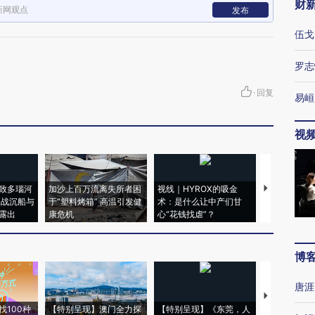
财
新网观点
发布
伍戈
罗志
·
回复
易峘
视
致多瑙河
加沙上百万流离失所者困
视线｜HYROX的吸金
马航飞行员
二战沉船与
于“塑料烤箱” 高温引发健
术：是什么让中产们甘
粒摇头丸 尿
露出
康危机
心“花钱找虐”？
毒品
博
唐涯
【推广】走
找100种
【特别呈现】澳门全力探
【特别呈现】《东莞，人
会，让数智科