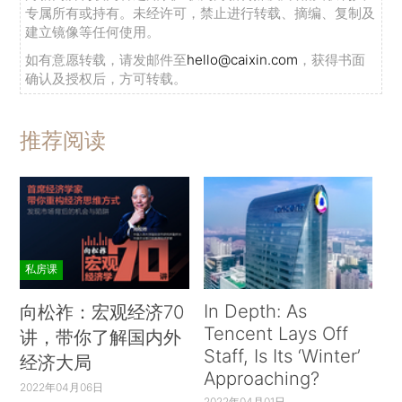
专属所有或持有。未经许可，禁止进行转载、摘编、复制及
建立镜像等任何使用。
如有意愿转载，请发邮件至
hello@caixin.com
，获得书面
确认及授权后，方可转载。
推荐阅读
私房课
In Depth: As
向松祚：宏观经济70
Tencent Lays Off
讲，带你了解国内外
Staff, Is Its ‘Winter’
经济大局
Approaching?
2022年04月06日
2022年04月01日