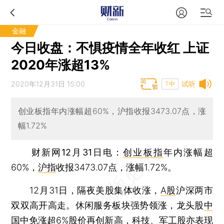
金融
今日收盘：不惧疫情全年收红 上证
2020年涨超13%
2020年12月31日 15:00
试听
T中
创业板指年内涨幅超60%，沪指收报3473.07点，涨
幅1.72%
财新网12月31日电
：
创业板指
年内涨幅超
60%，
沪指
收报3473.07点，涨幅1.72%。
12月31日，隔夜美股集体收涨，
A股
沪深两市
双双高开高走。休闲服务板块强势领涨，龙头股
中
国中免
涨超6%股价再创新高，科技、军工股亦表现