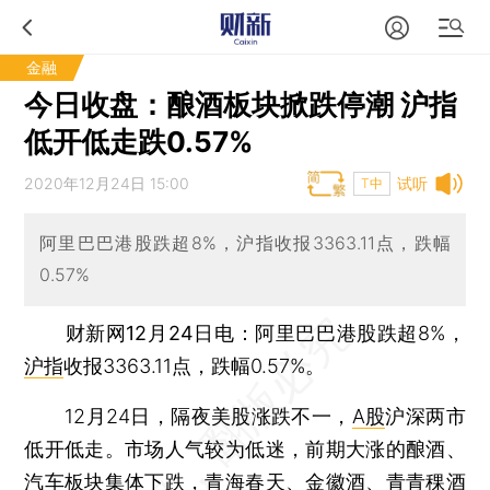
金融
今日收盘：酿酒板块掀跌停潮 沪指
低开低走跌0.57%
2020年12月24日 15:00
试听
T中
阿里巴巴港股跌超8%，沪指收报3363.11点，跌幅
0.57%
财新网12月24日电
：阿里巴巴港股跌超8%，
沪指
收报3363.11点，跌幅0.57%。
12月24日，隔夜美股涨跌不一，
A股
沪深两市
低开低走。市场人气较为低迷，前期大涨的酿酒、
汽车板块集体下跌，
青海春天
、
金徽酒
、
青青稞酒