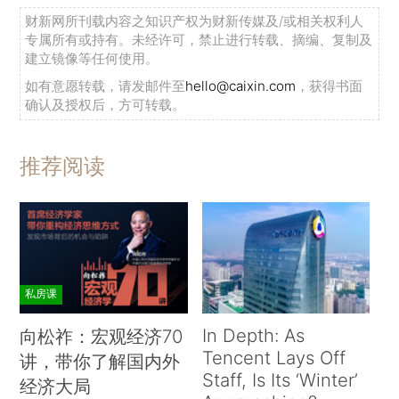
财新网所刊载内容之知识产权为财新传媒及/或相关权利人
专属所有或持有。未经许可，禁止进行转载、摘编、复制及
建立镜像等任何使用。
如有意愿转载，请发邮件至
hello@caixin.com
，获得书面
确认及授权后，方可转载。
推荐阅读
私房课
In Depth: As
向松祚：宏观经济70
Tencent Lays Off
讲，带你了解国内外
Staff, Is Its ‘Winter’
经济大局