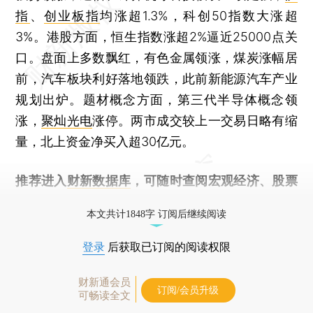
指
、
创业板指
均涨超1.3%，科创50指数大涨超
3%。港股方面，恒生指数涨超2%逼近25000点关
口。盘面上多数飘红，有色金属领涨，煤炭涨幅居
前，汽车板块利好落地领跌，此前新能源汽车产业
规划出炉。题材概念方面，第三代半导体概念领
涨，
聚灿光电
涨停。两市成交较上一交易日略有缩
量，北上资金净买入超30亿元。
推荐进入
财新数据库
，可随时查阅宏观经济、股票
债券、公司人物，财经数据尽在掌握。
本文共计1848字 订阅后继续阅读
登录
后获取已订阅的阅读权限
财新通会员
订阅/会员升级
可畅读全文