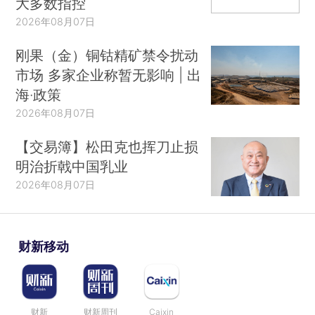
大多数指控
2026年08月07日
刚果（金）铜钴精矿禁令扰动
市场 多家企业称暂无影响 | 出
海·政策
2026年08月07日
【交易簿】松田克也挥刀止损
明治折戟中国乳业
2026年08月07日
财新移动
财新
财新周刊
Caixin