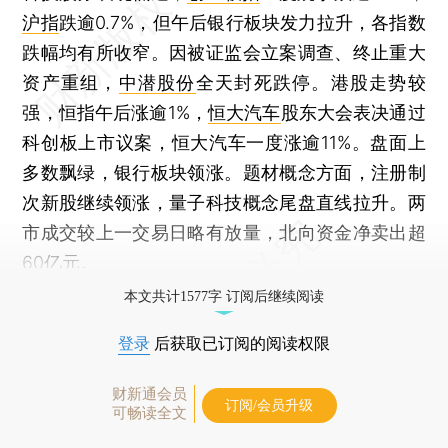
沪指
跌逾0.7%，但午后银行板块发力拉升，各指数
跌幅均有所收窄。因被证监会立案调查、终止重大
资产重组，
中潜股份
全天封死跌停。港股走势较
强，恒指午后涨逾1%，
恒大汽车
股东大会表决通过
科创板上市议案，恒大汽车一度涨逾11%。盘面上
多数飘绿，银行板块领涨。题材概念方面，注册制
次新股继续领涨，量子科技概念尾盘直线拉升。两
市成交较上一交易日略有放量，北向资金净卖出超
60亿元。
本文共计1577字 订阅后继续阅读
登录
后获取已订阅的阅读权限
财新通会员
订阅/会员升级
可畅读全文