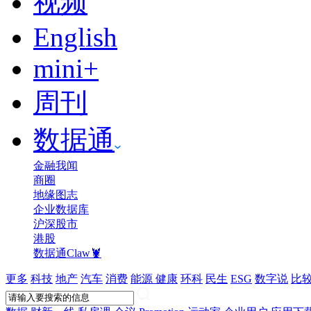
视频
English
mini+
周刊
数据通
金融我闻
商圈
地缘图志
企业数据库
沪深股市
港股
数据通Claw🦞
更多
科技
地产
汽车
消费
能源
健康
环科
民生
ESG
数字说
比