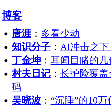
博客
唐涯
：
多看少动
知识分子
：
AI冲击之
丁金坤
：
耳闻目睹的几
村夫日记
：
长护险覆盖
码
吴晓波
：
“沉睡”的10