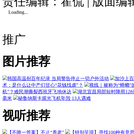
责任编辑：霍侃 | 版面
Loading...
推广
图片推荐
韩国高温创百年纪录 当局警告停止一切户外活动
加沙上百
术：是什么让中产们甘心“花钱找虐”？
视线｜被称为“蟑螂”
机”？难民潮撕裂西班牙飞地休达
湖北宜昌局部短时降雨128毫
毫米
秘鲁纳斯卡观光飞机坠毁 13人遇难
视听推荐
【不唯一答案】不止“养老”
【特别呈现】寻找100种有意