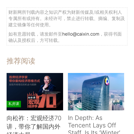
财新网所刊载内容之知识产权为财新传媒及/或相关权利人
专属所有或持有。未经许可，禁止进行转载、摘编、复制及
建立镜像等任何使用。
如有意愿转载，请发邮件至
hello@caixin.com
，获得书面
确认及授权后，方可转载。
推荐阅读
私房课
In Depth: As
向松祚：宏观经济70
Tencent Lays Off
讲，带你了解国内外
Staff, Is Its ‘Winter’