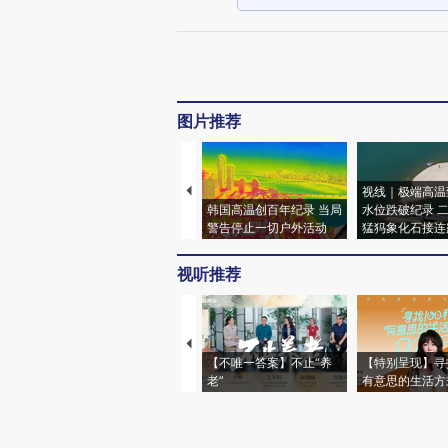
图片推荐
视线｜极端高温
韩国高温创百年纪录 当局
水位跌破纪录 
警告停止一切户外活动
猛犸象化石接连
视听推荐
【不唯一答案】不止“养
【特别呈现】寻
老”
有意思的生活方