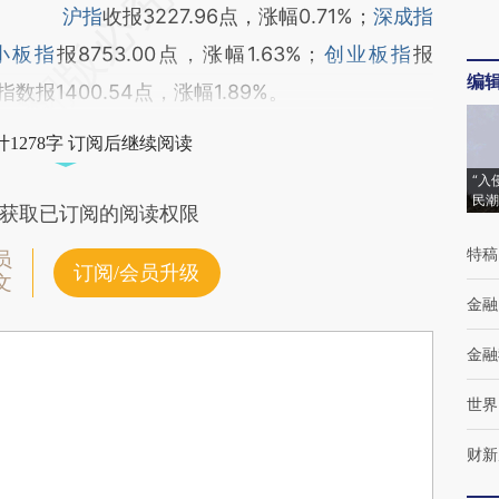
沪指
收报3227.96点，涨幅0.71%；
深成指
小板指
报8753.00点，涨幅1.63%；
创业板指
报
编
0指数报1400.54点，涨幅1.89%。
1278字 订阅后继续阅读
“入
民潮
获取已订阅的阅读权限
特稿
员
订阅/会员升级
文
金融
金融
世界
财新