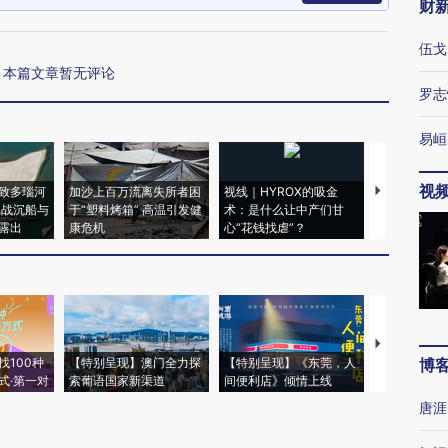
财
伍戈
本篇文章暂无评论
罗志
易峘
视
致多瑙河
加沙上百万流离失所者困
视线｜HYROX的吸金
马航飞行员
二战沉船与
于“塑料烤箱” 高温引发健
术：是什么让中产们甘
粒摇头丸 尿
露出
康危机
心“花钱找虐”？
毒品
【推广】走
找100种
【特别呈现】澳门全力探
【特别呈现】《东莞，人
会，让数智科
博
式·第一对
索葡语国家新渠道
间便利店》倾情上线
业
唐涯