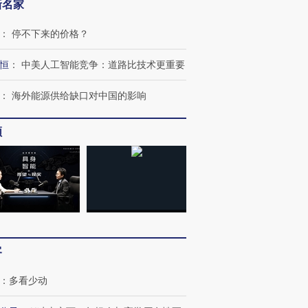
新名家
：
停不下来的价格？
恒
：
中美人工智能竞争：道路比技术更重要
：
海外能源供给缺口对中国的影响
频
跨国走私7万
视线｜被称为“蟑螂”的印
视线｜“入侵”还是“人道危
检体内含3种
度Z世代 用街头抗争将教
机”？难民潮撕裂西班牙
秘鲁纳斯
育部长拱下台
飞地休达
13人遇难
进第四届链博
【商旅对话】华住集团
技“链”接产
客
【特别呈现】寻找100种
CFO：不靠规模取胜，华
【特别呈
有意思的生活方式·第三对
住三大增长引擎是什么？
有意思的
：
多看少动