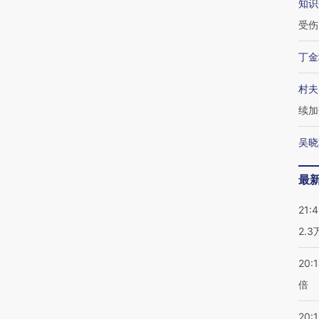
知识
受伤
丁金
村夫
续加
吴晓
最
21:
2.
20:
倍
20:1