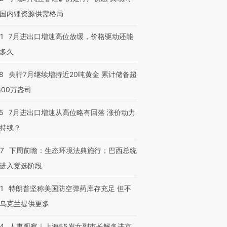
国内锂资源供需格局
1
7月进出口增速高位放缓，价格驱动还能
多久
8
央行7月继续增持近20吨黄金 累计储备超
600万盎司
5
7月进出口增速从高位略有回落 涨价动力
持续？
07
下周前瞻：生态环境法典施行；巴西总统
进入竞选阶段
1
特朗普坚称美国防空弹药库存充足 但不
乌克兰提供更多
24
人事观察｜上海55岁女副市长解冬进京