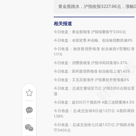
黄金股跳水，沪指收报3227.96点，涨幅0.
相关报道
今日收盘：黄金股领涨 沪指缩量险守3200点
今日收盘：全线皆墨 科创板、创业板指数跌逾6%
今日收盘：旅游股强势领涨 创业板指V型翻红涨
1.11%
今日收盘：消费股领涨 沪指冲高回落涨0.37%
今日收盘：医药股强势领涨 创业板指上涨1.45%
今日收盘：又见百股涨停 沪指重拾升势涨逾3%
今日收盘：总成交萎缩至万亿 沪指3200点附近震
荡
今日收盘：超200只个股跌停 A股三连阴重挫4.5%
今日收盘：总成交连续8日超1.5万亿 A股回调跌
1.56%
今日收盘：总成交连续七日超1.5万亿 沪指跳水险
守3400点