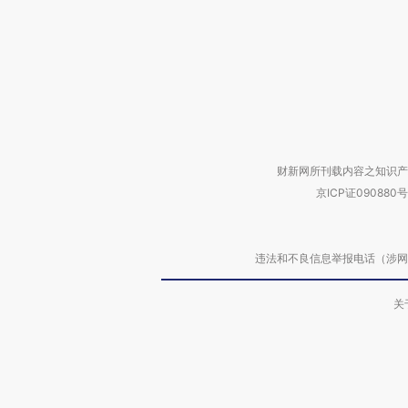
财新网所刊载内容之知识产
京ICP证090880号
违法和不良信息举报电话（涉网络暴力有
关