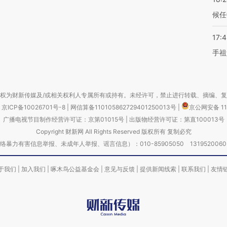
候任
17:
手祖
权为财新传媒及/或相关权利人专属所有或持有。未经许可，禁止进行转载、摘编、
京ICP备10026701号-8
|
网信算备110105862729401250013号
|
京公网安备 11
广播电视节目制作经营许可证：京第01015号
|
出版物经营许可证：第直100013号
Copyright 财新网 All Rights Reserved 版权所有 复制必究
害信息举报、未成年人举报、谣言信息）：010-85905050 13195200605 举报邮
于我们
|
加入我们
|
啄木鸟公益基金会
|
意见与反馈
|
提供新闻线索
|
联系我们
|
友情