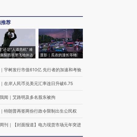
辑推荐
侵”还是“人道危机” 难
撕裂西班牙飞地休达
显影｜瓜农的漫长等待
｜
宇树发行市值610亿 先行者的加速和考验
｜
在岸人民币兑美元汇率连日升破6.75
我闻
｜
艾路明及多名股东被拘
｜
特朗普再签两份行政令限制出生公民权
周刊
｜
【封面报道】电力现货市场元年突进