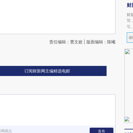
财
财
写
引
责任编辑：曹文姣 | 版面编辑：陈曦
订阅财新网主编精选电邮
新网观点
发布