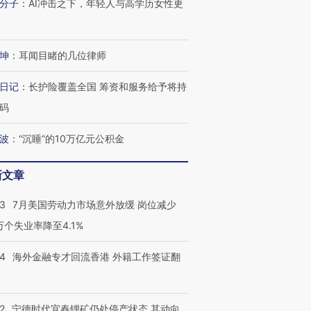
分子
：
AI冲击之下，年轻人与高学历女性更
坤
：
耳闻目睹的几位律师
日记
：
长护险覆盖全国 筹资和服务给予将持
码
波
：
“沉睡”的10万亿元公积金
新文章
43
7月美国劳动力市场意外放缓 岗位减少
3万个失业率降至4.1%
14
海外金融专才回流香港 外籍工作签证翻
2
宁德时代宜春锂矿仍处停产状态 其动向