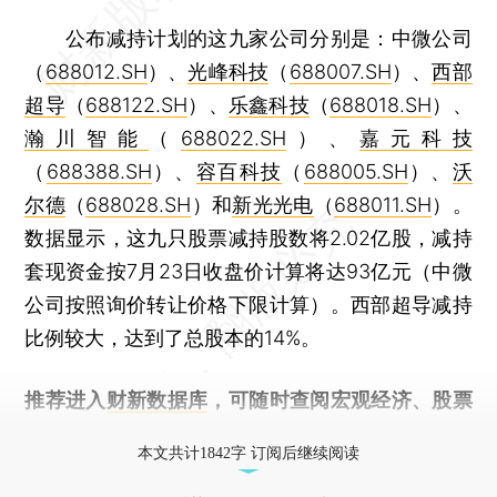
公布减持计划的这九家公司分别是：中微公司
（
688012.SH
）、
光峰科技
（
688007.SH
）、
西部
超导
（
688122.SH
）、
乐鑫科技
（
688018.SH
）、
瀚川智能
（
688022.SH
）、
嘉元科技
（
688388.SH
）、
容百科技
（
688005.SH
）、
沃
尔德
（
688028.SH
）和
新光光电
（
688011.SH
）。
数据显示，这九只股票减持股数将2.02亿股，减持
套现资金按7月23日收盘价计算将达93亿元（中微
公司按照询价转让价格下限计算）。西部超导减持
比例较大，达到了总股本的14%。
推荐进入
财新数据库
，可随时查阅宏观经济、股票
债券、公司人物，财经信息尽在掌握。
本文共计1842字 订阅后继续阅读