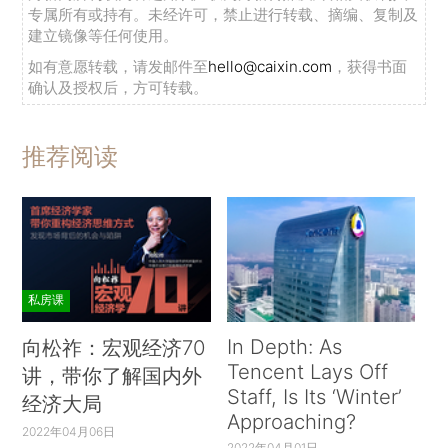
专属所有或持有。未经许可，禁止进行转载、摘编、复制及
建立镜像等任何使用。
如有意愿转载，请发邮件至
hello@caixin.com
，获得书面
确认及授权后，方可转载。
推荐阅读
私房课
In Depth: As
向松祚：宏观经济70
Tencent Lays Off
讲，带你了解国内外
Staff, Is Its ‘Winter’
经济大局
Approaching?
2022年04月06日
2022年04月01日