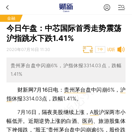
金融
今日午盘：中芯国际首秀走势震荡
沪指跳水下跌1.41%
2020年07月16日 11:30
试听
T中
贵州茅台盘中闪崩6%，沪指休报3314.03点，跌幅
1.41%
财新网7月16日电
：
贵州茅台
盘中闪崩6%，
沪
指
休报3314.03点，跌幅1.41%。
7月16日，隔夜美股继续上涨，
A股
沪深两市小
幅低开。近期逆势上涨的白酒、
医药
、旅游股集体
下挫领跌，“股王”贵州茅台盘中闪崩逾6%，股价跌