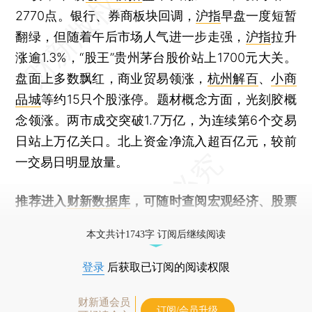
2770点。银行、券商板块回调，
沪指
早盘一度短暂
翻绿，但随着午后市场人气进一步走强，
沪指
拉升
涨逾1.3%，“股王”贵州茅台股价站上1700元大关。
盘面上多数飘红，商业贸易领涨，
杭州解百
、
小商
品城
等约15只个股涨停。题材概念方面，光刻胶概
念领涨。两市成交突破1.7万亿，为连续第6个交易
日站上万亿关口。北上资金净流入超百亿元，较前
一交易日明显放量。
推荐进入
财新数据库
，可随时查阅宏观经济、股票
债券、公司人物，财经数据尽在掌握。
本文共计1743字 订阅后继续阅读
登录
后获取已订阅的阅读权限
财新通会员
订阅/会员升级