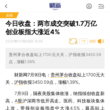
金融
今日收盘：两市成交突破1.7万亿
创业板指大涨近4%
2020年07月09日 15:00
试听
T中
贵州茅台收盘站上1700元大关，沪指收报3450.59
点，涨幅1.39%
财新网7月9日电
：
贵州茅台
收盘站上1700元大
关，
沪指
收报3450.59点，涨幅1.39%。
7月9日，隔夜美股集体收涨，纳指续创收盘新
高，
A股
沪深两市低开高走。医药、科技板块集体
上攻，带领
创业板指
盘中大涨4.5%，最高站上