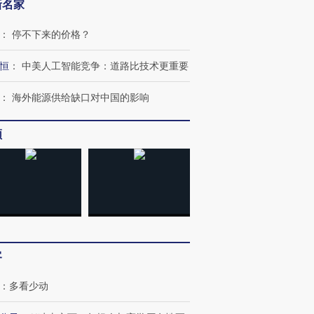
新名家
：
停不下来的价格？
恒
：
中美人工智能竞争：道路比技术更重要
：
海外能源供给缺口对中国的影响
频
OX的吸金
马航飞行员跨国走私7万
视线｜被称为“蟑螂”的印
让中产们甘
粒摇头丸 尿检体内含3种
度Z世代 用街头抗争将教
秘鲁纳斯
”？
毒品
育部长拱下台
13人遇难
客
进第四届链博
【商旅对话】华住集团
：
多看少动
技“链”接产
【特别呈现】寻找100种
CFO：不靠规模取胜，华
【特别呈
有意思的生活方式·第三对
住三大增长引擎是什么？
有意思的