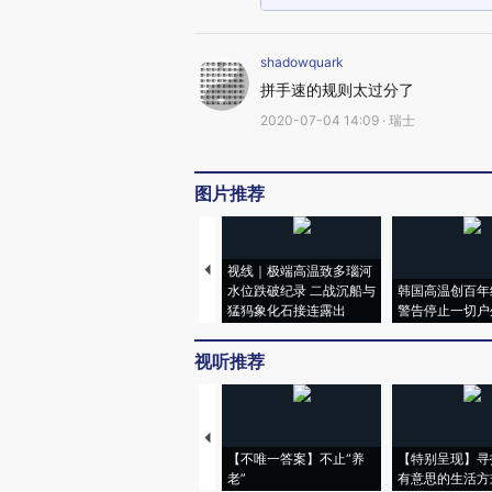
shadowquark
拼手速的规则太过分了
2020-07-04 14:09 · 瑞士
图片推荐
视线｜极端高温致多瑙河
水位跌破纪录 二战沉船与
韩国高温创百年
猛犸象化石接连露出
警告停止一切户
视听推荐
【不唯一答案】不止“养
【特别呈现】寻
老”
有意思的生活方