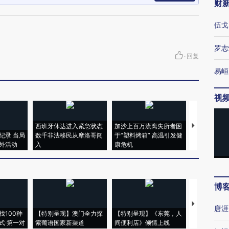
财
伍戈
罗志
·
回复
易峘
视
西班牙休达进入紧急状态
加沙上百万流离失所者困
视线｜HYR
纪录 当局
数千非法移民从摩洛哥闯
于“塑料烤箱” 高温引发健
术：是什么
外活动
入
康危机
心“花钱找虐
博
【推广】走
唐涯
找100种
【特别呈现】澳门全力探
【特别呈现】《东莞，人
会，让数智科
式·第一对
索葡语国家新渠道
间便利店》倾情上线
业