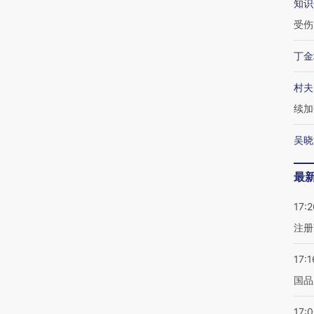
知识
受伤
丁金
村夫
续加
吴晓
最
17:2
注册
17:1
国品
17: