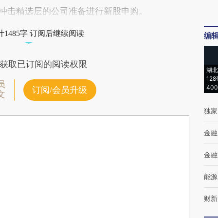
家冲击精选层的公司准备进行新股申购。
1485字 订阅后继续阅读
编
获取已订阅的阅读权限
湖北
12
员
40
订阅/会员升级
文
独家
金融
金融
能源
财新