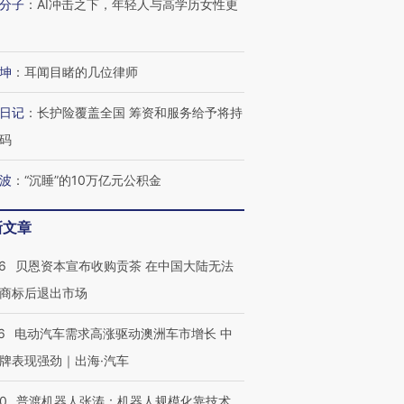
分子
：
AI冲击之下，年轻人与高学历女性更
坤
：
耳闻目睹的几位律师
日记
：
长护险覆盖全国 筹资和服务给予将持
码
波
：
“沉睡”的10万亿元公积金
新文章
6
贝恩资本宣布收购贡茶 在中国大陆无法
商标后退出市场
6
电动汽车需求高涨驱动澳洲车市增长 中
牌表现强劲｜出海·汽车
00
普渡机器人张涛：机器人规模化靠技术、