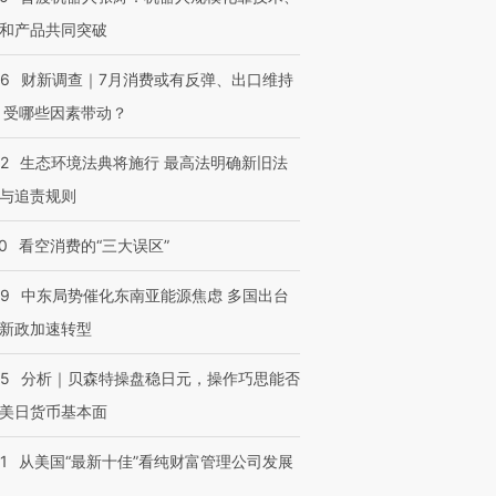
和产品共同突破
56
财新调查｜7月消费或有反弹、出口维持
 受哪些因素带动？
42
生态环境法典将施行 最高法明确新旧法
与追责规则
0
看空消费的“三大误区”
59
中东局势催化东南亚能源焦虑 多国出台
新政加速转型
05
分析｜贝森特操盘稳日元，操作巧思能否
美日货币基本面
1
从美国“最新十佳”看纯财富管理公司发展