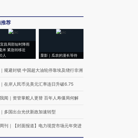
辑推荐
宜昌局部短时降雨
8毫米 紧急转移近
00人
显影｜瓜农的漫长等待
｜
规避封锁 中国超大油轮停靠埃及绕行非洲
｜
在岸人民币兑美元汇率连日升破6.75
我闻
｜
资管掌舵人更替 百年人寿僵局何解
｜
多国出台光伏新政加速转型
周刊
｜
【封面报道】电力现货市场元年突进