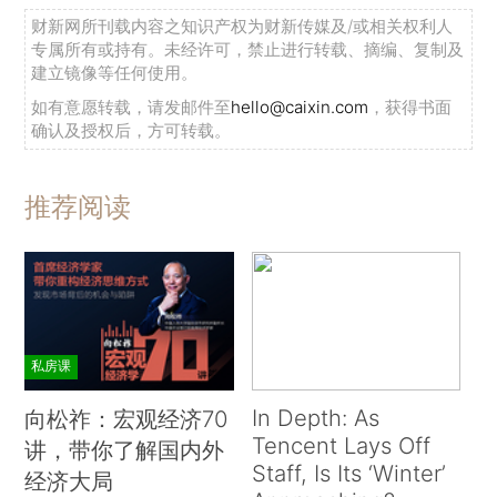
财新网所刊载内容之知识产权为财新传媒及/或相关权利人
专属所有或持有。未经许可，禁止进行转载、摘编、复制及
建立镜像等任何使用。
如有意愿转载，请发邮件至
hello@caixin.com
，获得书面
确认及授权后，方可转载。
推荐阅读
私房课
In Depth: As
向松祚：宏观经济70
Tencent Lays Off
讲，带你了解国内外
Staff, Is Its ‘Winter’
经济大局