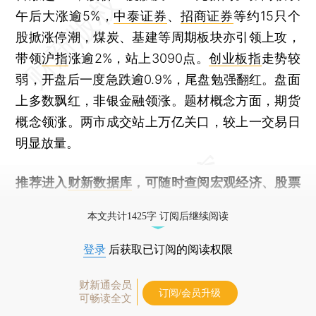
午后大涨逾5%，
中泰证券
、
招商证券
等约15只个
股掀涨停潮，煤炭、基建等周期板块亦引领上攻，
带领
沪指
涨逾2%，站上3090点。
创业板指
走势较
弱，开盘后一度急跌逾0.9%，尾盘勉强翻红。盘面
上多数飘红，非银金融领涨。题材概念方面，期货
概念领涨。两市成交站上万亿关口，较上一交易日
明显放量。
推荐进入
财新数据库
，可随时查阅宏观经济、股票
债券、公司人物，财经数据尽在掌握。
本文共计1425字 订阅后继续阅读
登录
后获取已订阅的阅读权限
财新通会员
订阅/会员升级
可畅读全文