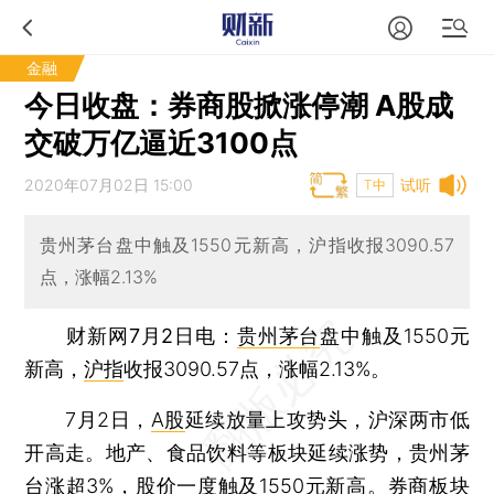
金融
今日收盘：券商股掀涨停潮 A股成
交破万亿逼近3100点
2020年07月02日 15:00
试听
T中
贵州茅台盘中触及1550元新高，沪指收报3090.57
点，涨幅2.13%
财新网7月2日电
：
贵州茅台
盘中触及1550元
新高，
沪指
收报3090.57点，涨幅2.13%。
7月2日，
A股
延续放量上攻势头，沪深两市低
开高走。地产、食品饮料等板块延续涨势，贵州茅
台涨超3%，股价一度触及1550元新高。券商板块