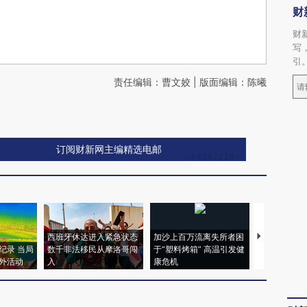
财
财
写
引
责任编辑：曹文姣 | 版面编辑：陈曦
订阅财新网主编精选电邮
西班牙休达进入紧急状态
加沙上百万流离失所者困
视线｜HYR
纪录 当局
数千非法移民从摩洛哥闯
于“塑料烤箱” 高温引发健
术：是什么
外活动
入
康危机
心“花钱找虐