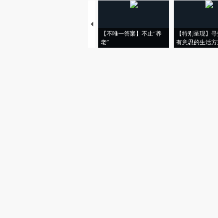
【不唯一答案】不止“养
【特别呈现】寻
老”
有意思的生活方