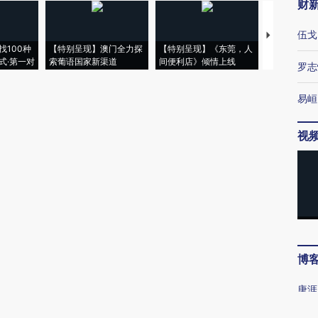
财
伍戈
【推广】走
找100种
【特别呈现】澳门全力探
【特别呈现】《东莞，人
会，让数智科
式·第一对
索葡语国家新渠道
间便利店》倾情上线
业
罗志
易峘
视
博
唐涯