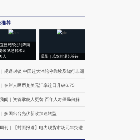
辑推荐
宜昌局部短时降雨
8毫米 紧急转移近
00人
显影｜瓜农的漫长等待
｜
规避封锁 中国超大油轮停靠埃及绕行非洲
｜
在岸人民币兑美元汇率连日升破6.75
我闻
｜
资管掌舵人更替 百年人寿僵局何解
｜
多国出台光伏新政加速转型
周刊
｜
【封面报道】电力现货市场元年突进