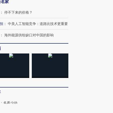
新名家
：
停不下来的价格？
进第四届链博
【商旅对话】华住集团
技“链”接产
【特别呈现】寻找100种
CFO：不靠规模取胜，华
【特别呈
有意思的生活方式·第三对
住三大增长引擎是什么？
有意思的
恒
：
中美人工智能竞争：道路比技术更重要
：
海外能源供给缺口对中国的影响
频
客
：
多看少动