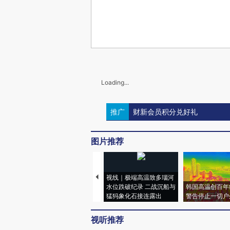
Loading...
推广
财新会员积分兑好礼
图片推荐
视线｜极端高温致多瑙河
水位跌破纪录 二战沉船与
韩国高温创百年
猛犸象化石接连露出
警告停止一切户
视听推荐