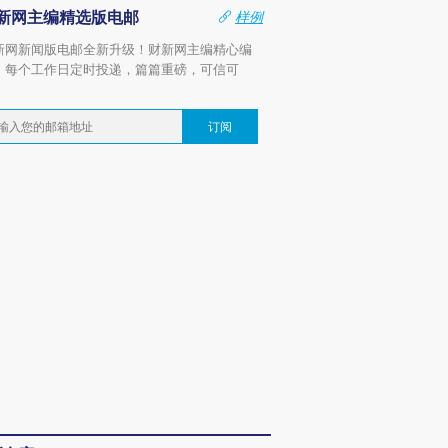
新网主编精选版电邮
样例
新网新闻版电邮全新升级！财新网主编精心编
，每个工作日定时投递，篇篇重磅，可信可
。
订阅
OX的吸金
马航飞行员跨国走私7万
视线｜被称为“蟑螂”的印
让中产们甘
粒摇头丸 尿检体内含3种
度Z世代 用街头抗争将教
秘鲁纳斯
”？
毒品
育部长拱下台
13人遇难