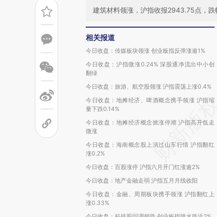
建筑材料领涨，沪指收报2943.75点，跌幅
相关报道
今日收盘：传媒板块领涨 创业板指反弹涨逾1%
今日收盘：沪指微涨0.24% 深股通净流出中小创
翻绿
今日收盘：旅游、航空股领涨 沪指震荡上涨0.4%
今日收盘：地摊经济、啤酒概念携手领涨 沪指缩
量下跌0.14%
今日收盘：地摊经济概念掀涨停潮 沪指高开低走
微涨
今日收盘：海南概念股上演过山车行情 沪指翻红
涨0.2%
今日收盘：百股涨停 沪指六月开门红涨逾2%
今日收盘：地产金融走弱 沪指五月月线收阳
今日收盘：金融、周期板块携手领涨 沪指翻红上
涨0.33%
今日收盘：科技股回调领跌 创业板指跳水跌近2%