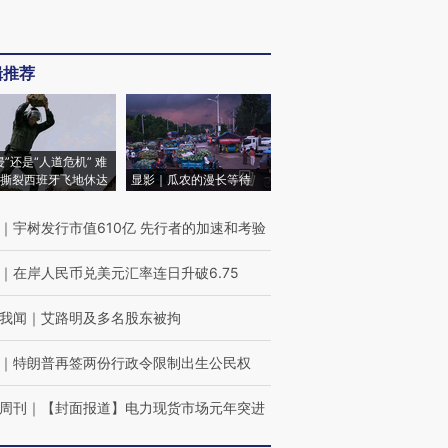
辑推荐
侵”还是“人道危机” 难
撕裂西班牙飞地休达
显影｜瓜农的漫长等待
｜
宇树发行市值610亿 先行者的加速和考验
｜
在岸人民币兑美元汇率连日升破6.75
我闻
｜
艾路明及多名股东被拘
｜
特朗普再签两份行政令限制出生公民权
周刊
｜
【封面报道】电力现货市场元年突进