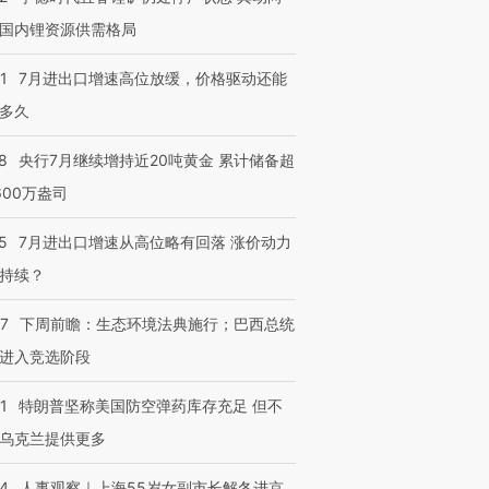
国内锂资源供需格局
1
7月进出口增速高位放缓，价格驱动还能
多久
8
央行7月继续增持近20吨黄金 累计储备超
600万盎司
5
7月进出口增速从高位略有回落 涨价动力
持续？
07
下周前瞻：生态环境法典施行；巴西总统
进入竞选阶段
1
特朗普坚称美国防空弹药库存充足 但不
乌克兰提供更多
24
人事观察｜上海55岁女副市长解冬进京