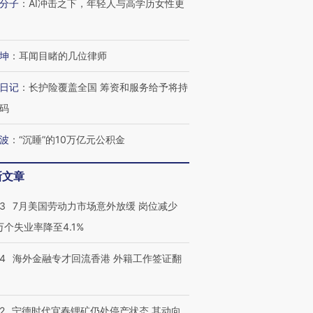
分子
：
AI冲击之下，年轻人与高学历女性更
坤
：
耳闻目睹的几位律师
日记
：
长护险覆盖全国 筹资和服务给予将持
码
波
：
“沉睡”的10万亿元公积金
新文章
43
7月美国劳动力市场意外放缓 岗位减少
3万个失业率降至4.1%
14
海外金融专才回流香港 外籍工作签证翻
2
宁德时代宜春锂矿仍处停产状态 其动向