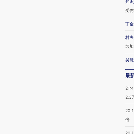
知识
受伤
丁金
村夫
续加
吴晓
最
21:
2.
20:
倍
20:1