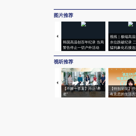
图片推荐
视线｜极端高温
韩国高温创百年纪录 当局
水位跌破纪录 
警告停止一切户外活动
猛犸象化石接连
视听推荐
【不唯一答案】不止“养
【特别呈现】寻
老”
有意思的生活方