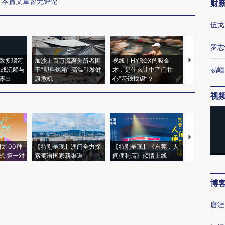
本篇文章暂无评论
财
伍戈
罗志
致多瑙河
加沙上百万流离失所者困
视线｜HYROX的吸金
马航飞行员
易峘
二战沉船与
于“塑料烤箱” 高温引发健
术：是什么让中产们甘
粒摇头丸 尿
露出
康危机
心“花钱找虐”？
毒品
视
【推广】走
找100种
【特别呈现】澳门全力探
【特别呈现】《东莞，人
会，让数智科
式·第一对
索葡语国家新渠道
间便利店》倾情上线
业
博
唐涯