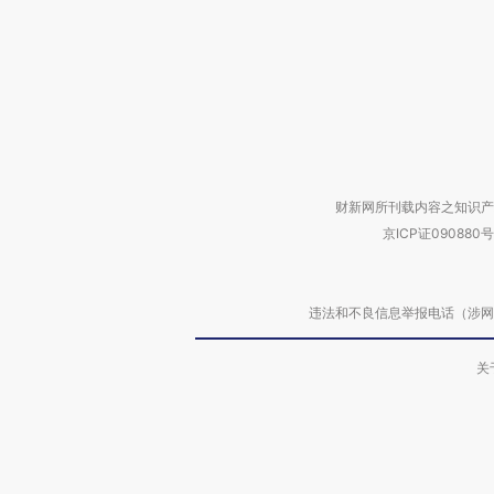
财新网所刊载内容之知识产
京ICP证090880号
违法和不良信息举报电话（涉网络暴力有
关