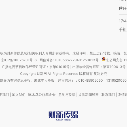
候任
17:
手祖
权为财新传媒及/或相关权利人专属所有或持有。未经许可，禁止进行转载、摘编、
京ICP备10026701号-8
|
网信算备110105862729401250013号
|
京公网安备 11
广播电视节目制作经营许可证：京第01015号
|
出版物经营许可证：第直100013号
Copyright 财新网 All Rights Reserved 版权所有 复制必究
害信息举报、未成年人举报、谣言信息）：010-85905050 13195200605 举报邮
于我们
|
加入我们
|
啄木鸟公益基金会
|
意见与反馈
|
提供新闻线索
|
联系我们
|
友情