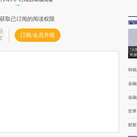
获取已订阅的阅读权限
编
员
订阅/会员升级
文
“入
民潮
特稿
金融
金融
世界
财新