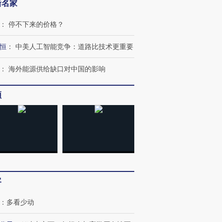
新名家
：
停不下来的价格？
恒
：
中美人工智能竞争：道路比技术更重要
跨国走私7万
视线｜被称为“蟑螂”的印
视线｜“入侵”还是“人道危
：
海外能源供给缺口对中国的影响
检体内含3种
度Z世代 用街头抗争将教
机”？难民潮撕裂西班牙
秘鲁纳斯
育部长拱下台
飞地休达
13人遇难
频
进第四届链博
【商旅对话】华住集团
技“链”接产
【特别呈现】寻找100种
CFO：不靠规模取胜，华
【特别呈
有意思的生活方式·第三对
住三大增长引擎是什么？
有意思的
客
：
多看少动