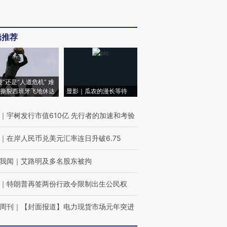
辑推荐
侵”还是“人道危机” 难
撕裂西班牙飞地休达
显影｜瓜农的漫长等待
｜
宇树发行市值610亿 先行者的加速和考验
｜
在岸人民币兑美元汇率连日升破6.75
我闻
｜
艾路明及多名股东被拘
｜
特朗普再签两份行政令限制出生公民权
周刊
｜
【封面报道】电力现货市场元年突进