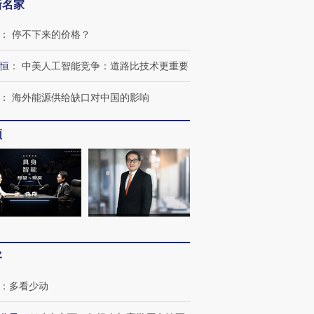
新名家
：
停不下来的价格？
恒
：
中美人工智能竞争：道路比技术更重要
：
海外能源供给缺口对中国的影响
”还是“人道危
湖北宜昌局部短时降雨
哈尔滨遭遇短时极端强降
撕裂西班牙
频
128毫米 紧急转移近
雨 3小时累计雨量超80毫
秘鲁纳斯
4000人
米
13人遇难
进第四届链博
【商旅对话】华住集团
技“链”接产
【特别呈现】寻找100种
CFO：不靠规模取胜，华
【特别呈
有意思的生活方式·第三对
住三大增长引擎是什么？
有意思的
客
：
多看少动