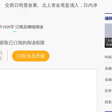
交易日明显放量。北上资金尾盘涌入，日内净
编
1926字 订阅后继续阅读
“入
获取已订阅的阅读权限
民潮
员
订阅/会员升级
特稿
文
金融
金融
世界
财新