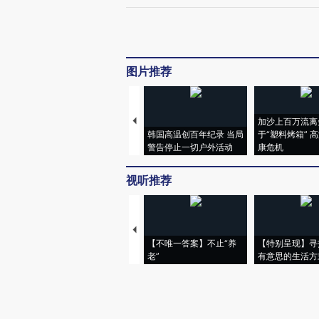
图片推荐
加沙上百万流离
韩国高温创百年纪录 当局
于“塑料烤箱” 
警告停止一切户外活动
康危机
视听推荐
【不唯一答案】不止“养
【特别呈现】寻
老”
有意思的生活方