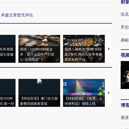
财
伍戈
本篇文章暂无评论
罗志
易峘
失所者困
视线｜HYROX的吸金
视线｜被称为“蟑螂”的印
视线｜“入侵
高温引发健
术：是什么让中产们甘
度Z世代 用街头抗争将教
机”？难民潮
视
心“花钱找虐”？
育部长拱下台
飞地休达
【推广】走
找100种
【特别呈现】澳门全力探
【特别呈现】《东莞，人
会，让数智科
式·第一对
索葡语国家新渠道
间便利店》倾情上线
业
博
唐涯