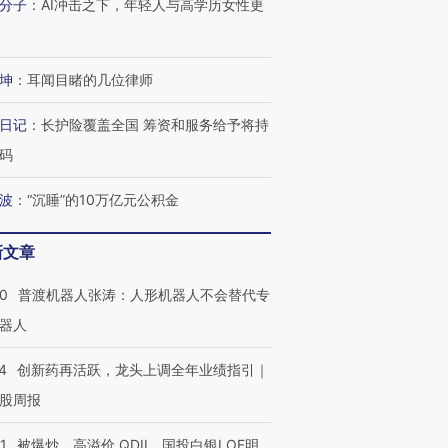
分子
：
AI冲击之下，年轻人与高学历女性更
坤
：
耳闻目睹的几位律师
日记
：
长护险覆盖全国 筹资和服务给予将持
码
波
：
“沉睡”的10万亿元公积金
新文章
00
普渡机器人张涛：人形机器人不会替代专
器人
4
创新药再活跃，龙头上调全年业绩指引｜
股周报
1
被爆炒、高溢价 QDII、国投白银LOF明