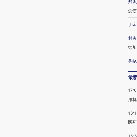
知识
受伤
丁金
村夫
续加
吴晓
最
17:
用机
16:1
医药
15:5