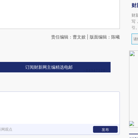
财
财
写
引
责任编辑：曹文姣 | 版面编辑：陈曦
订阅财新网主编精选电邮
新网观点
发布