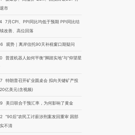
退市
4
7月CPI、PPI同比均低于预期 PPI同比结
续改善、高位回落
46
观势｜离岸信托90天补税窗口期疑问
00
普渡机器人如何平衡“脚踏实地”与“仰望星
？
57
特朗普召开矿业圆桌会 拟向关键矿产投
20亿美元(含视频)
09
美日联合干预汇率，为何影响了黄金
32
“90后”农民工讨薪涉刑案发回重审 因部
实不清