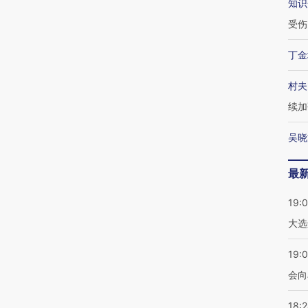
知识
受伤
丁金
村夫
续加
吴晓
最
19:
大选
19:0
会向
18: