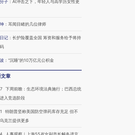
分子
：
AI冲击之下，年轻人与高学历女性更
坤
：
耳闻目睹的几位律师
日记
：
长护险覆盖全国 筹资和服务给予将持
码
波
：
“沉睡”的10万亿元公积金
新文章
07
下周前瞻：生态环境法典施行；巴西总统
进入竞选阶段
1
特朗普坚称美国防空弹药库存充足 但不
乌克兰提供更多
24
人事观察｜上海55岁女副市长解冬进京