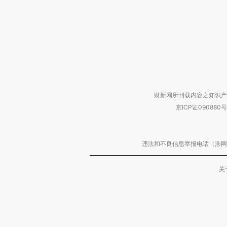
财新网所刊载内容之知识产
京ICP证090880号
违法和不良信息举报电话（涉网络暴力有
关