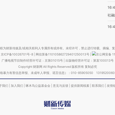
16:
社融
16:
权为财新传媒及/或相关权利人专属所有或持有。未经许可，禁止进行转载、摘编、
京ICP备10026701号-8
|
网信算备110105862729401250013号
|
京公网安备 11
广播电视节目制作经营许可证：京第01015号
|
出版物经营许可证：第直100013号
Copyright 财新网 All Rights Reserved 版权所有 复制必究
害信息举报、未成年人举报、谣言信息）：010-85905050 13195200605 举报邮
于我们
|
加入我们
|
啄木鸟公益基金会
|
意见与反馈
|
提供新闻线索
|
联系我们
|
友情