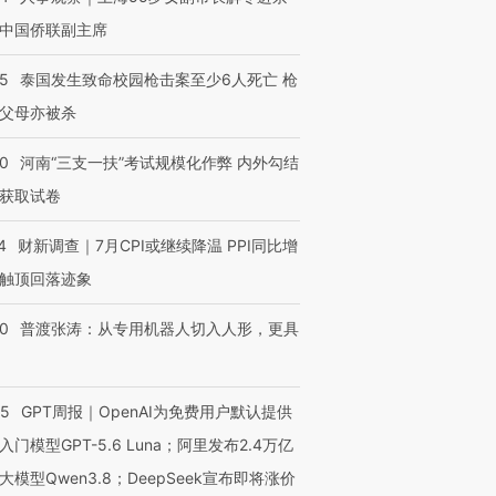
中国侨联副主席
45
泰国发生致命校园枪击案至少6人死亡 枪
父母亦被杀
40
河南“三支一扶”考试规模化作弊 内外勾结
获取试卷
4
财新调查｜7月CPI或继续降温 PPI同比增
触顶回落迹象
00
普渡张涛：从专用机器人切入人形，更具
55
GPT周报｜OpenAI为免费用户默认提供
入门模型GPT-5.6 Luna；阿里发布2.4万亿
大模型Qwen3.8；DeepSeek宣布即将涨价