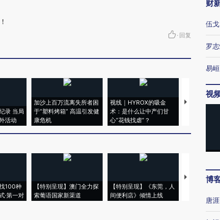
财
！
伍戈
·
回复
罗志
易峘
视
加沙上百万流离失所者困
视线｜HYROX的吸金
马航飞行员
纪录 当局
于“塑料烤箱” 高温引发健
术：是什么让中产们甘
粒摇头丸 尿
外活动
康危机
心“花钱找虐”？
毒品
【推广】走
博
找100种
【特别呈现】澳门全力探
【特别呈现】《东莞，人
会，让数智科
式·第一对
索葡语国家新渠道
间便利店》倾情上线
业
唐涯