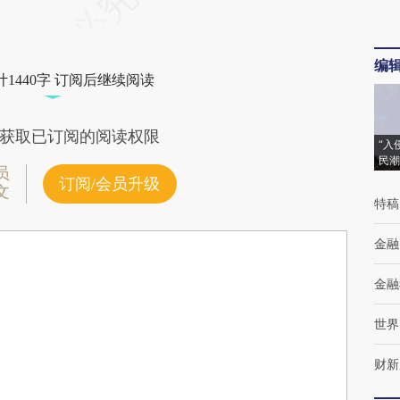
编
1440字 订阅后继续阅读
获取已订阅的阅读权限
“入
民潮
员
订阅/会员升级
文
特稿
金融
金融
世界
财新