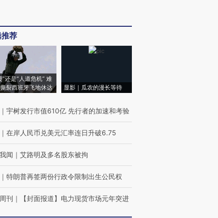
辑推荐
侵”还是“人道危机” 难
撕裂西班牙飞地休达
显影｜瓜农的漫长等待
｜
宇树发行市值610亿 先行者的加速和考验
｜
在岸人民币兑美元汇率连日升破6.75
我闻
｜
艾路明及多名股东被拘
｜
特朗普再签两份行政令限制出生公民权
周刊
｜
【封面报道】电力现货市场元年突进