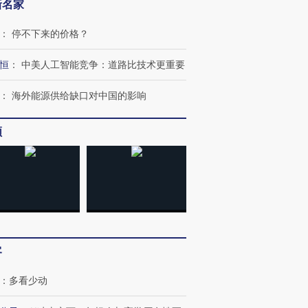
新名家
：
停不下来的价格？
恒
：
中美人工智能竞争：道路比技术更重要
：
海外能源供给缺口对中国的影响
频
跨国走私7万
视线｜被称为“蟑螂”的印
视线｜“入侵”还是“人道危
检体内含3种
度Z世代 用街头抗争将教
机”？难民潮撕裂西班牙
秘鲁纳斯
育部长拱下台
飞地休达
13人遇难
进第四届链博
【商旅对话】华住集团
客
技“链”接产
【特别呈现】寻找100种
CFO：不靠规模取胜，华
【特别呈
有意思的生活方式·第三对
住三大增长引擎是什么？
有意思的
：
多看少动