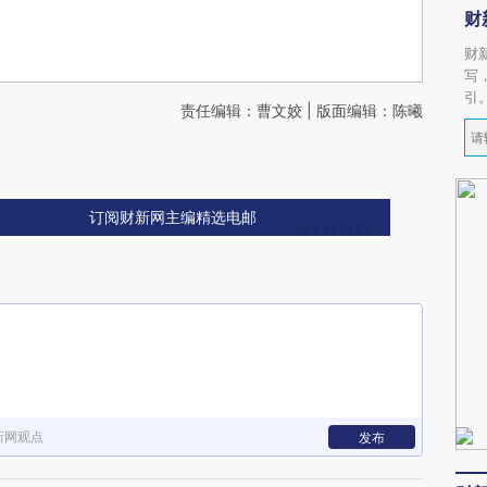
财
财
写
引
责任编辑：曹文姣 | 版面编辑：陈曦
订阅财新网主编精选电邮
新网观点
发布