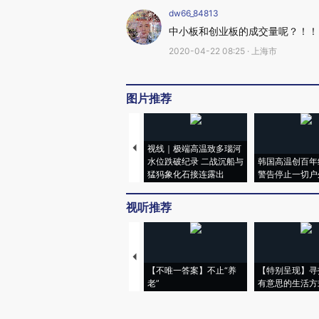
dw66_84813
中小板和创业板的成交量呢？！！
2020-04-22 08:25 · 上海市
图片推荐
视线｜极端高温致多瑙河
水位跌破纪录 二战沉船与
韩国高温创百年
猛犸象化石接连露出
警告停止一切户
视听推荐
【不唯一答案】不止“养
【特别呈现】寻
老”
有意思的生活方