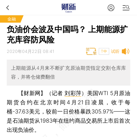
金融
负油价会波及中国吗？ 上期能源扩
充库容防风险
2020年04月22日 08:41
试听
T中
上期能源从4月来不断扩充原油期货指定交割仓库库
容，并将仓储费翻倍
【财新网】（记者
刘彩萍
）
美国WTI 5月原油
期货合约在北京时间4月21日凌晨，收于每
桶-37.63美元，较前一日价格暴跌305.97%——这
是石油期货从1983年在纽约商品交易所上市后首次
出现负油价。