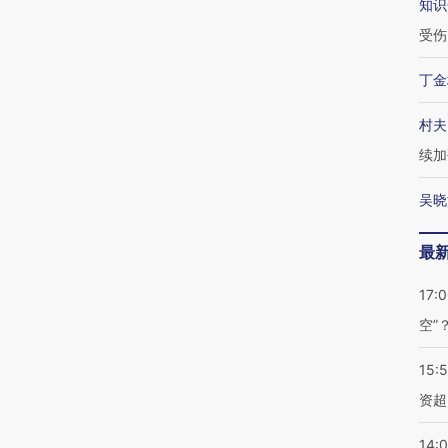
知识
受伤
丁金
村夫
续加
吴晓
最
17:
空”
15:
资超
14: