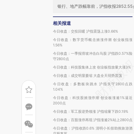
银行、地产跌幅靠前，沪指收报2852.55
相关报道
今日收盘：交投回暖 沪指震荡上涨0.66%
今日收盘：数字货币概念掀涨停潮 创业板指涨
1.56%
今日收盘：一季报滑坡冲击白马股 沪指跌0.57%险
守2800点
今日收盘：科技股集体上攻 创业板指放量大涨3%
今日收盘：成交明显萎缩 大盘全天弱势震荡
今日收盘：多数板块跳水 沪指失守2800点跌
1.04%
今日收盘：科技股掀涨停潮 创业板涨逾1%逼近
2000点
今日收盘：军工股逆势领涨 沪指缩量下跌0.19%
今日收盘：百股涨停再现 沪指涨逾2%站上2800点
今日收盘：沪指收跌0.6% 清明小长假助推旅游酒
店股复苏