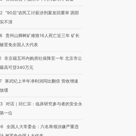
32
“90后”农民工讨薪涉刑案发回重审 因部
实不清
36
贵州山脚树矿难致16人死亡近三年 矿长
被罢免全国人大代表
2
非京籍五环内购房社保降至一年 北京市公
最高可贷340万元
7
寒武纪上半年净利润同比翻倍 营收增速
放缓
53
对话｜邱仁宗：临床研究参与者的安全永
第一位
06
全国人大常委会：六名将领涉嫌严重违
法 被罢免全国人大代表