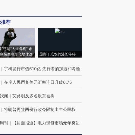
辑推荐
侵”还是“人道危机” 难
撕裂西班牙飞地休达
显影｜瓜农的漫长等待
｜
宇树发行市值610亿 先行者的加速和考验
｜
在岸人民币兑美元汇率连日升破6.75
我闻
｜
艾路明及多名股东被拘
｜
特朗普再签两份行政令限制出生公民权
周刊
｜
【封面报道】电力现货市场元年突进