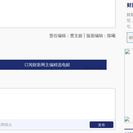
财
财
写
引
责任编辑：曹文姣 | 版面编辑：陈曦
订阅财新网主编精选电邮
新网观点
发布