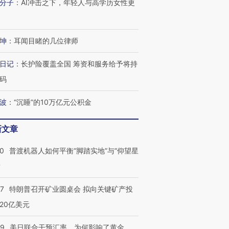
分子
：
AI冲击之下，年轻人与高学历女性更
坤
：
耳闻目睹的几位律师
日记
：
长护险覆盖全国 筹资和服务给予将持
码
波
：
“沉睡”的10万亿元公积金
新文章
00
普渡机器人如何平衡“脚踏实地”与“仰望星
？
57
特朗普召开矿业圆桌会 拟向关键矿产投
20亿美元
09
美日联合干预汇率，为何影响了黄金