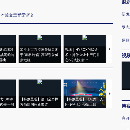
财
伍戈
本篇文章暂无评论
罗志
易峘
致多瑙河
加沙上百万流离失所者困
视线｜HYROX的吸金
马航飞行员
二战沉船与
于“塑料烤箱” 高温引发健
术：是什么让中产们甘
粒摇头丸 尿
视
露出
康危机
心“花钱找虐”？
毒品
【推广】走
找100种
【特别呈现】澳门全力探
【特别呈现】《东莞，人
会，让数智科
式·第一对
索葡语国家新渠道
间便利店》倾情上线
业
博
唐涯