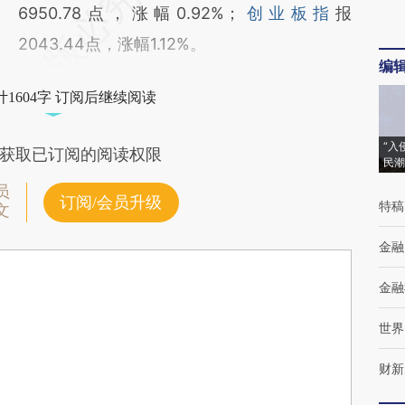
6950.78点，涨幅0.92%；
创业板指
报
2043.44点，涨幅1.12%。
编
1604字 订阅后继续阅读
“入
获取已订阅的阅读权限
民潮
员
订阅/会员升级
特稿
文
金融
金融
世界
财新