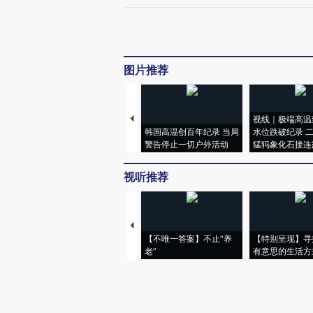
图片推荐
视线｜极端高温
韩国高温创百年纪录 当局
水位跌破纪录 
警告停止一切户外活动
猛犸象化石接连
视听推荐
【不唯一答案】不止“养
【特别呈现】寻
老”
有意思的生活方