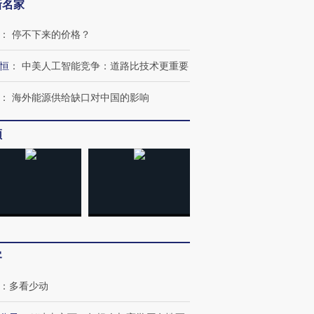
新名家
：
停不下来的价格？
恒
：
中美人工智能竞争：道路比技术更重要
：
海外能源供给缺口对中国的影响
跨国走私7万
视线｜被称为“蟑螂”的印
视线｜“入侵”还是“人道危
检体内含3种
频
度Z世代 用街头抗争将教
机”？难民潮撕裂西班牙
秘鲁纳斯
育部长拱下台
飞地休达
13人遇难
进第四届链博
【商旅对话】华住集团
技“链”接产
【特别呈现】寻找100种
CFO：不靠规模取胜，华
【特别呈
有意思的生活方式·第三对
住三大增长引擎是什么？
有意思的
客
：
多看少动