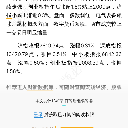
续走强，
创业板指
午后涨超1.5%站上2000点，
沪
指
小幅上涨近0.3%。盘面上多数飘红，电气设备领
涨。题材概念方面，数字货币领涨。两市成交较上
一交易日明显缩量。
沪指
收报2819.94点，涨幅0.31%；
深成指
报
10470.79点，涨幅0.51%；
中小板指
报6842.36
点，涨幅0.50%；
创业板指
报2008.39点，涨幅
1.56%。
推荐进入
财新数据库
，可随时查阅宏观经济、股票
债券、公司人物，财经数据尽在掌握。
本文共计1540字 订阅后继续阅读
登录
后获取已订阅的阅读权限