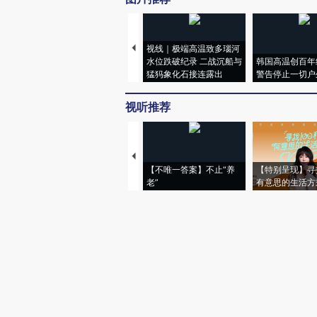
视线｜极端高温致多瑙河
水位跌破纪录 二战沉船与
韩国高温创百年
猛犸象化石接连露出
警告停止一切户
视听推荐
【不唯一答案】不止“养
【特别呈现】寻
老”
有意思的生活方