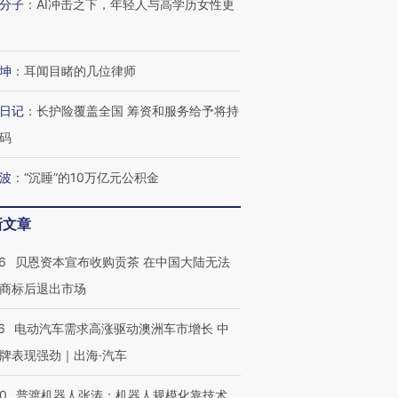
分子
：
AI冲击之下，年轻人与高学历女性更
跨国走私7万
视线｜HYROX的吸金
视线｜被
坤
：
耳闻目睹的几位律师
检体内含3种
术：是什么让中产们甘
泽连斯基密集出访美英 索
度Z世代
心“花钱找虐”？
要防空导弹“救急”
育部长拱
日记
：
长护险覆盖全国 筹资和服务给予将持
码
波
：
“沉睡”的10万亿元公积金
进第四届链博
【商旅对话】华住集团
技“链”接产
【特别呈现】寻找100种
CFO：不靠规模取胜，华
【特别呈
新文章
有意思的生活方式·第三对
住三大增长引擎是什么？
有意思的
6
贝恩资本宣布收购贡茶 在中国大陆无法
商标后退出市场
6
电动汽车需求高涨驱动澳洲车市增长 中
牌表现强劲｜出海·汽车
00
普渡机器人张涛：机器人规模化靠技术、