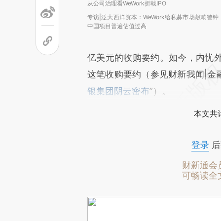
从公司治理看WeWork折戟IPO
专访|泛大西洋资本：WeWork给私募市场敲响警钟
中国项目普遍估值过高
亿美元的收购要约。如今，内忧
这笔收购要约（参见财新我闻|金融人
银集团阴云密布
”）。
本文共计
登录
后
财新通会
可畅读全