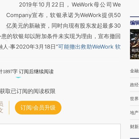
2019年10月22日，WeWork母公司We
Company宣布，软银承诺为WeWork提供50
编
亿美元的新融资，同时向现有股东发起最多30
外患的软银却以附加条件未实现为理由，宣布撤回
·事2020年3月18日“
可能撤出救助WeWork 软
视线
Z世
金融
1897字 订阅后继续阅读
政经
获取已订阅的阅读权限
世界
员
订阅/会员升级
文
地产
财新