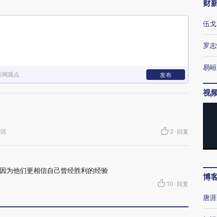
财
伍戈
罗志
易峘
新网观点
发布
视
川区
2
·
回复
因为他们更相信自己曾经胜利的经验
博
10
·
回复
唐涯