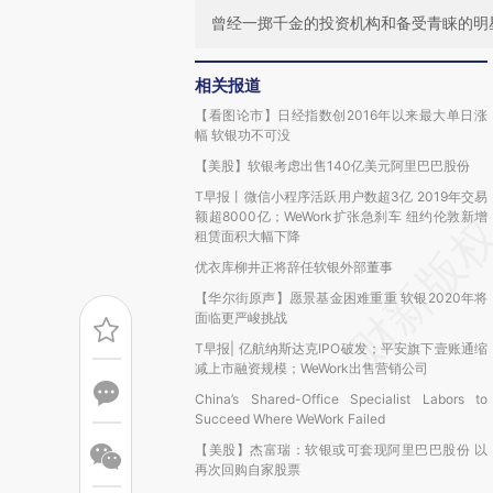
曾经一掷千金的投资机构和备受青睐的明
相关报道
【看图论市】日经指数创2016年以来最大单日涨
幅 软银功不可没
【美股】软银考虑出售140亿美元阿里巴巴股份
T早报丨微信小程序活跃用户数超3亿 2019年交易
额超8000亿；WeWork扩张急刹车 纽约伦敦新增
租赁面积大幅下降
优衣库柳井正将辞任软银外部董事
【华尔街原声】愿景基金困难重重 软银2020年将
面临更严峻挑战
T早报| 亿航纳斯达克IPO破发；平安旗下壹账通缩
减上市融资规模；WeWork出售营销公司
China’s Shared-Office Specialist Labors to
Succeed Where WeWork Failed
【美股】杰富瑞：软银或可套现阿里巴巴股份 以
再次回购自家股票