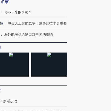
新名家
：
停不下来的价格？
恒
：
中美人工智能竞争：道路比技术更重要
：
海外能源供给缺口对中国的影响
频
客
：
多看少动