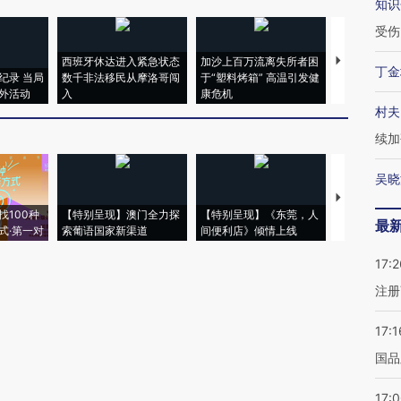
知识
受伤
西班牙休达进入紧急状态
加沙上百万流离失所者困
马航飞行员
丁金
纪录 当局
数千非法移民从摩洛哥闯
于“塑料烤箱” 高温引发健
粒摇头丸 尿
外活动
入
康危机
毒品
村夫
续加
吴晓
【推广】走
找100种
【特别呈现】澳门全力探
【特别呈现】《东莞，人
会，让数智科
最
式·第一对
索葡语国家新渠道
间便利店》倾情上线
业
17:2
注册
17:1
国品
17: