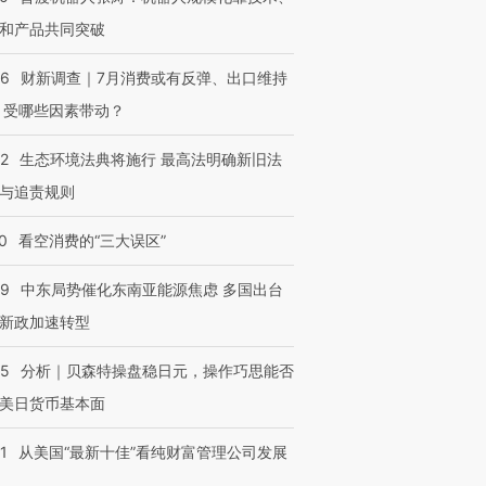
和产品共同突破
56
财新调查｜7月消费或有反弹、出口维持
 受哪些因素带动？
42
生态环境法典将施行 最高法明确新旧法
与追责规则
0
看空消费的“三大误区”
59
中东局势催化东南亚能源焦虑 多国出台
新政加速转型
05
分析｜贝森特操盘稳日元，操作巧思能否
美日货币基本面
1
从美国“最新十佳”看纯财富管理公司发展