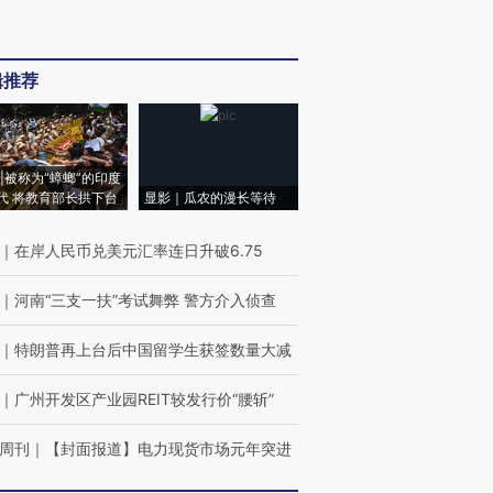
辑推荐
|被称为“蟑螂”的印度
代 将教育部长拱下台
显影｜瓜农的漫长等待
｜
在岸人民币兑美元汇率连日升破6.75
｜
河南“三支一扶”考试舞弊 警方介入侦查
｜
特朗普再上台后中国留学生获签数量大减
｜
广州开发区产业园REIT较发行价“腰斩”
周刊
｜
【封面报道】电力现货市场元年突进