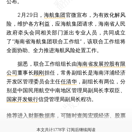
公布。
2月29日，
海航集团
官微宣布，为有效化解风
险，维护各方利益，应海航集团请求，海南省人民
政府牵头会同相关部门派出专业人员，共同成立
了“海南省海航集团联合工作组”，该联合工作组将
全面协助、全力推进海航风险处置工作。
据悉，联合工作组组长由
海南省发展控股有限
公司
董事长
顾刚
担任，常务副组长是海南洋浦经济
开发区管理委员会主任
任清华
，副组长有两位，分
别是中国民用航空中南地区管理局副局长李双臣、
国家开发银行
信贷管理局副局长程功。
推荐进入
财新数据库
，可随时查阅宏观经济、股票
债券、公司人物，财经信息尽在掌握。
本文共计1778字 订阅后继续阅读