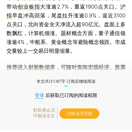
带动
创业板指
大涨逾2.7%，重返1900点关口。
沪
指
早盘冲高回落，尾盘拉升涨逾0.9%，逼近3100
点关口，北向资金全天净流入超90亿元。盘面上多
数飘红，计算机领涨。题材概念方面，量子通信领
涨逾4%，中船系、黄金概念等避险概念领跌。市成
交量较上一交易日明显缩量。
推荐进入
财新数据库
，可随时查阅宏观经济、股票
债券、公司人物，财经数据尽在掌握。
本文共计1387字 订阅后继续阅读
登录
后获取已订阅的阅读权限
财新通会员
订阅/会员升级
可畅读全文