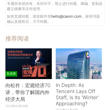
专属所有或持有。未经许可，禁止进行转载、摘编、复制及
建立镜像等任何使用。
如有意愿转载，请发邮件至
hello@caixin.com
，获得书面
确认及授权后，方可转载。
推荐阅读
私房课
In Depth: As
向松祚：宏观经济70
Tencent Lays Off
讲，带你了解国内外
Staff, Is Its ‘Winter’
经济大局
Approaching?
2022年04月06日
2022年04月01日