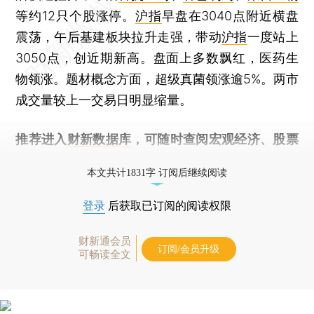
等约12只个股涨停。
沪指
早盘在3040点附近横盘
震荡，午后基建板块拉升走强，带动
沪指
一度站上
3050点，创近期新高。盘面上多数飘红，医药生
物领涨。题材概念方面，超级真菌领涨逾5%。两市
成交量较上一交易日明显缩量。
推荐进入
财新数据库
，可随时查阅宏观经济、股票
债券、公司人物，财经数据尽在掌握。
本文共计1831字 订阅后继续阅读
登录
后获取已订阅的阅读权限
财新通会员
订阅/会员升级
可畅读全文