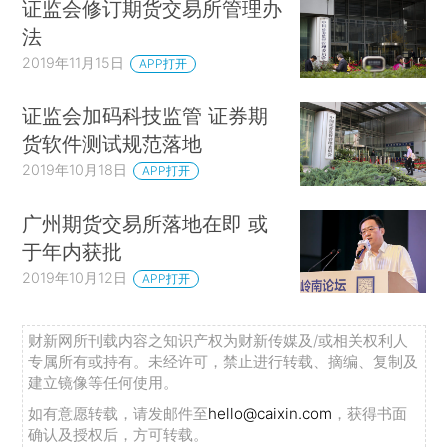
证监会修订期货交易所管理办
法
2019年11月15日
APP打开
证监会加码科技监管 证券期
货软件测试规范落地
2019年10月18日
APP打开
广州期货交易所落地在即 或
于年内获批
2019年10月12日
APP打开
财新网所刊载内容之知识产权为财新传媒及/或相关权利人
专属所有或持有。未经许可，禁止进行转载、摘编、复制及
建立镜像等任何使用。
如有意愿转载，请发邮件至
hello@caixin.com
，获得书面
确认及授权后，方可转载。