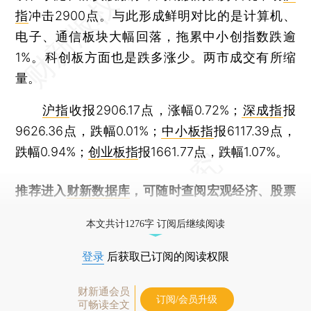
指
冲击2900点。与此形成鲜明对比的是计算机、
电子、通信板块大幅回落，拖累中小创指数跌逾
1%。科创板方面也是跌多涨少。两市成交有所缩
量。
沪指
收报2906.17点，涨幅0.72%；
深成指
报
9626.36点，跌幅0.01%；
中小板指
报6117.39点，
跌幅0.94%；
创业板指
报1661.77点，跌幅1.07%。
推荐进入
财新数据库
，可随时查阅宏观经济、股票
债券、公司人物，财经数据尽在掌握。
本文共计1276字 订阅后继续阅读
登录
后获取已订阅的阅读权限
财新通会员
订阅/会员升级
可畅读全文