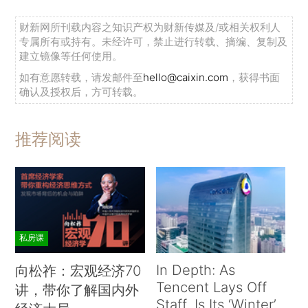
财新网所刊载内容之知识产权为财新传媒及/或相关权利人
专属所有或持有。未经许可，禁止进行转载、摘编、复制及
建立镜像等任何使用。
如有意愿转载，请发邮件至
hello@caixin.com
，获得书面
确认及授权后，方可转载。
推荐阅读
私房课
In Depth: As
向松祚：宏观经济70
Tencent Lays Off
讲，带你了解国内外
Staff, Is Its ‘Winter’