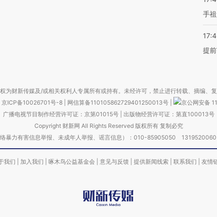
手祖
17:
提前
权为财新传媒及/或相关权利人专属所有或持有。未经许可，禁止进行转载、摘编、
京ICP备10026701号-8
|
网信算备110105862729401250013号
|
京公网安备 11
广播电视节目制作经营许可证：京第01015号
|
出版物经营许可证：第直100013号
Copyright 财新网 All Rights Reserved 版权所有 复制必究
害信息举报、未成年人举报、谣言信息）：010-85905050 13195200605 举报邮
于我们
|
加入我们
|
啄木鸟公益基金会
|
意见与反馈
|
提供新闻线索
|
联系我们
|
友情