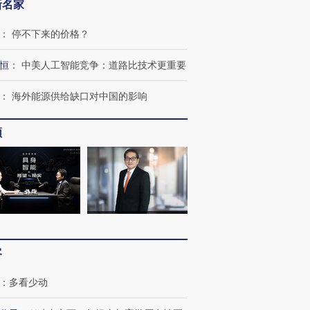
新名家
：
停不下来的价格？
恒
：
中美人工智能竞争：道路比技术更重要
：
海外能源供给缺口对中国的影响
频
跨国走私7万
视线｜被称为“蟑螂”的印
视线｜“入侵”还是“人道危
检体内含3种
度Z世代 用街头抗争将教
机”？难民潮撕裂西班牙
秘鲁纳斯
育部长拱下台
飞地休达
13人遇难
客
：
多看少动
进第四届链博
【商旅对话】华住集团
技“链”接产
【特别呈现】寻找100种
CFO：不靠规模取胜，华
【特别呈
有意思的生活方式·第三对
住三大增长引擎是什么？
有意思的