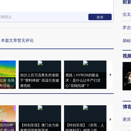
财
伍戈
新网观点
发布
罗志
本篇文章暂无评论
易峘
视
加沙上百万流离失所者困
视线｜HYROX的吸金
马航飞行员
纪录 当局
于“塑料烤箱” 高温引发健
术：是什么让中产们甘
粒摇头丸 尿
外活动
康危机
心“花钱找虐”？
毒品
博
唐涯
【推广】走
找100种
【特别呈现】澳门全力探
【特别呈现】《东莞，人
会，让数智科
式·第一对
索葡语国家新渠道
间便利店》倾情上线
业