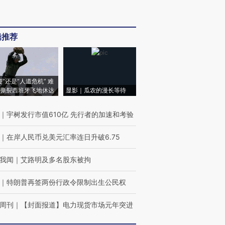
辑推荐
侵”还是“人道危机” 难
撕裂西班牙飞地休达
显影｜瓜农的漫长等待
｜
宇树发行市值610亿 先行者的加速和考验
｜
在岸人民币兑美元汇率连日升破6.75
我闻
｜
艾路明及多名股东被拘
｜
特朗普再签两份行政令限制出生公民权
周刊
｜
【封面报道】电力现货市场元年突进