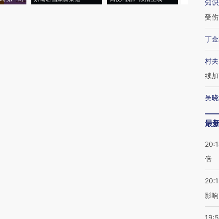
知识
受伤
丁金
村夫
续加
吴晓
最
20:
倍
20:1
影响
19:5