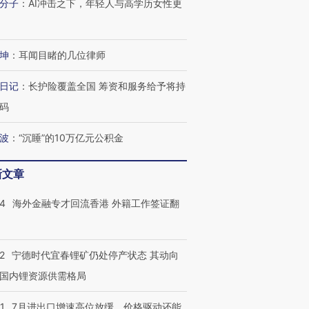
分子
：
AI冲击之下，年轻人与高学历女性更
坤
：
耳闻目睹的几位律师
日记
：
长护险覆盖全国 筹资和服务给予将持
码
波
：
“沉睡”的10万亿元公积金
新文章
14
海外金融专才回流香港 外籍工作签证翻
2
宁德时代宜春锂矿仍处停产状态 其动向
国内锂资源供需格局
1
7月进出口增速高位放缓，价格驱动还能