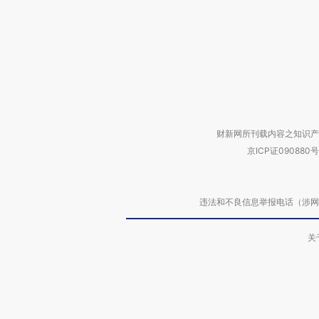
财新网所刊载内容之知识产
京ICP证090880号
违法和不良信息举报电话（涉网络暴力有
关