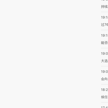
持续
19:1
过7
19:1
能否
19:
大选
19:0
会向
18:
候任
17: