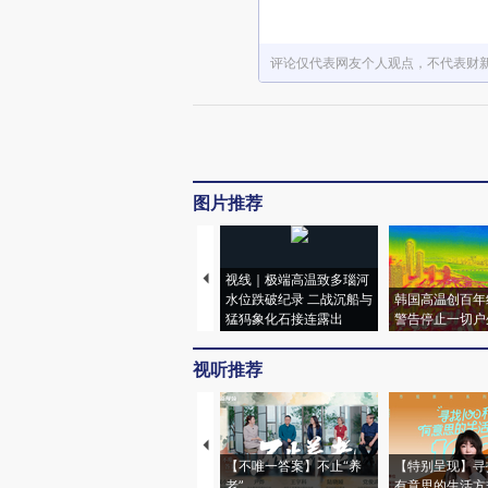
评论仅代表网友个人观点，不代表财
图片推荐
视线｜极端高温致多瑙河
水位跌破纪录 二战沉船与
韩国高温创百年
猛犸象化石接连露出
警告停止一切户
视听推荐
【不唯一答案】不止“养
【特别呈现】寻
老”
有意思的生活方