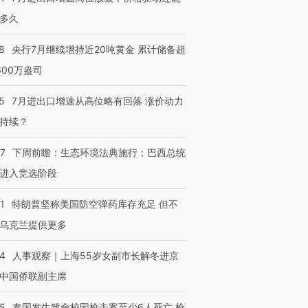
多久
8
央行7月继续增持近20吨黄金 累计储备超
600万盎司
5
7月进出口增速从高位略有回落 涨价动力
持续？
07
下周前瞻：生态环境法典施行；巴西总统
进入竞选阶段
1
特朗普坚称美国防空弹药库存充足 但不
乌克兰提供更多
24
人事观察｜上海55岁女副市长解冬进京
中国侨联副主席
45
泰国发生致命校园枪击案至少6人死亡 枪