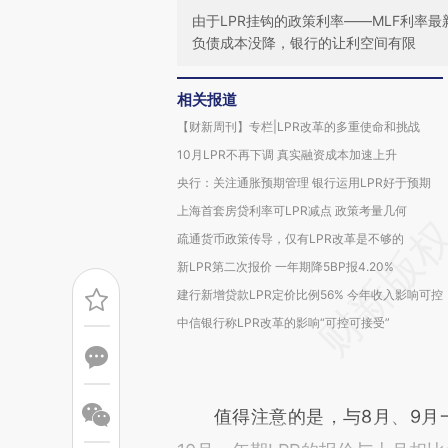
由于LPR挂钩的政策利率——MLF利率
负债成本没降，银行的让利空间有限
相关报道
【财新周刊】专栏|LPR改革的多重使命和挑战
10月LPR不再下调 真实融资成本加速上升
央行：关注通胀预期管理 银行运用LPR好于预期
上海首套房贷利率可LPR减点 政策考量几何
疏通货币政策传导，仅有LPR改革是不够的
新LPR第二次报价 一年期降5BP报4.20%
建行新增贷款LPR定价比例56% 今年收入影响可控
中信银行称LPR改革的影响“可控可接受”
值得注意的是，与8月、9月一年