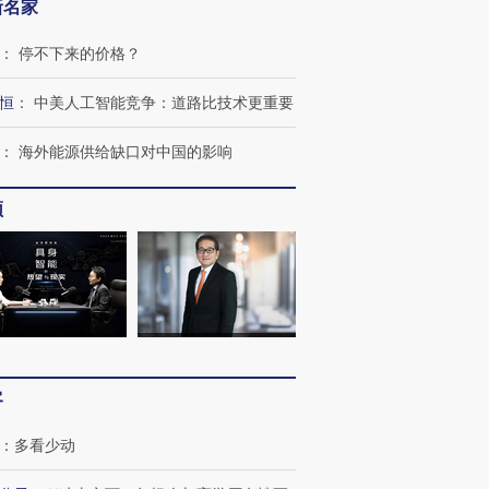
新名家
：
停不下来的价格？
恒
：
中美人工智能竞争：道路比技术更重要
：
海外能源供给缺口对中国的影响
跨国走私7万
视线｜HYROX的吸金
视线｜被
检体内含3种
频
术：是什么让中产们甘
泽连斯基密集出访美英 索
度Z世代
心“花钱找虐”？
要防空导弹“救急”
育部长拱
进第四届链博
【商旅对话】华住集团
技“链”接产
【特别呈现】寻找100种
CFO：不靠规模取胜，华
【特别呈
有意思的生活方式·第三对
住三大增长引擎是什么？
有意思的
客
：
多看少动