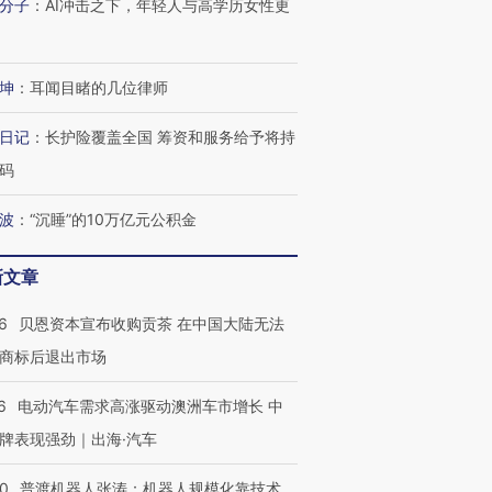
分子
：
AI冲击之下，年轻人与高学历女性更
坤
：
耳闻目睹的几位律师
日记
：
长护险覆盖全国 筹资和服务给予将持
码
波
：
“沉睡”的10万亿元公积金
新文章
6
贝恩资本宣布收购贡茶 在中国大陆无法
商标后退出市场
6
电动汽车需求高涨驱动澳洲车市增长 中
牌表现强劲｜出海·汽车
00
普渡机器人张涛：机器人规模化靠技术、