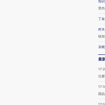
知识
受伤
丁金
村夫
续加
吴晓
最
17:2
注册
17:1
国品
17: