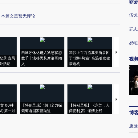
财
伍戈
本篇文章暂无评论
罗志
易峘
西班牙休达进入紧急状态
加沙上百万流离失所者困
马航飞行员
纪录 当局
数千非法移民从摩洛哥闯
于“塑料烤箱” 高温引发健
粒摇头丸 尿
视
外活动
入
康危机
毒品
【推广】走
找100种
【特别呈现】澳门全力探
【特别呈现】《东莞，人
会，让数智科
式·第一对
索葡语国家新渠道
间便利店》倾情上线
业
博
唐涯