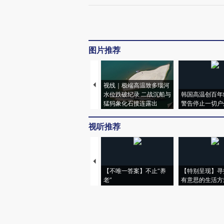
图片推荐
视线｜极端高温致多瑙河
水位跌破纪录 二战沉船与
韩国高温创百年
猛犸象化石接连露出
警告停止一切户
视听推荐
【不唯一答案】不止“养
【特别呈现】寻
老”
有意思的生活方