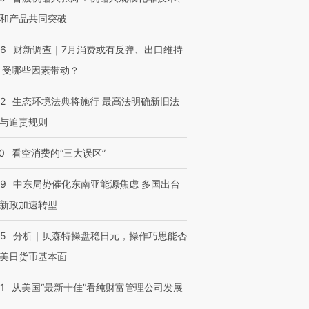
和产品共同突破
56
财新调查｜7月消费或有反弹、出口维持
 受哪些因素带动？
42
生态环境法典将施行 最高法明确新旧法
与追责规则
0
看空消费的“三大误区”
59
中东局势催化东南亚能源焦虑 多国出台
新政加速转型
05
分析｜贝森特操盘稳日元，操作巧思能否
美日货币基本面
1
从美国“最新十佳”看纯财富管理公司发展