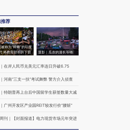
辑推荐
|被称为“蟑螂”的印度
代 将教育部长拱下台
显影｜瓜农的漫长等待
｜
在岸人民币兑美元汇率连日升破6.75
｜
河南“三支一扶”考试舞弊 警方介入侦查
｜
特朗普再上台后中国留学生获签数量大减
｜
广州开发区产业园REIT较发行价“腰斩”
周刊
｜
【封面报道】电力现货市场元年突进