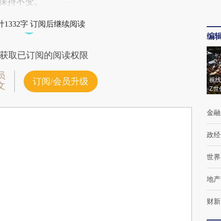
比保持不变。
1332字 订阅后继续阅读
编
获取已订阅的阅读权限
员
视线
订阅/会员升级
文
Z世
金融
政经
世界
地产
财新